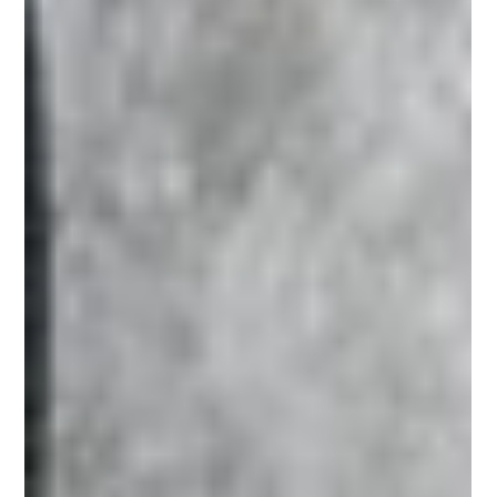
Raugo dienoraštis
Savo mokymuose visuomet kartoju, jog stebėjimas ir
pokyčių/rezultatų/eksperimentų fiksavimas ir žymėjimas
- 50 % jūsų būsimos sėkmės....