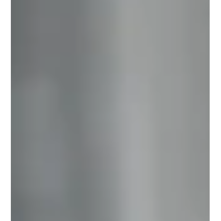
sausųjų medžiagų ir vidutinį saldinimo pajėgumą (POD