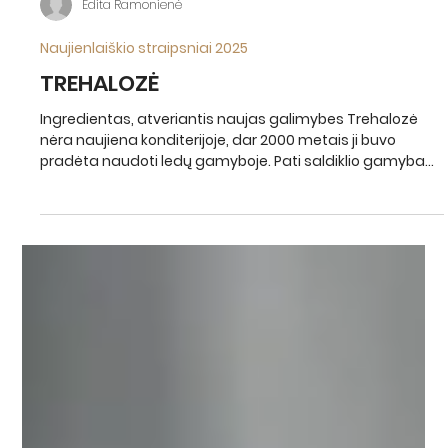
Edita Ramonienė
Naujienlaiškio straipsniai 2025
TREHALOZĖ
Ingredientas, atveriantis naujas galimybes Trehalozė
nėra naujiena konditerijoje, dar 2000 metais ji buvo
pradėta naudoti ledų gamyboje. Pati saldiklio gamyba
prasidėjo 1994 metais, tačiau atsižvelgiant į tai, jog
gamybos kaštai buvo dideli šis saldiklis netapo
populiarus. Vis gi, pastaruoju metu trehalozė susilaukia
vis daugiau dėmesio dėl savo unikalių savybių. Šis
saldiklis yra pagamintas iš tapijokos krakmolo, turi 95%