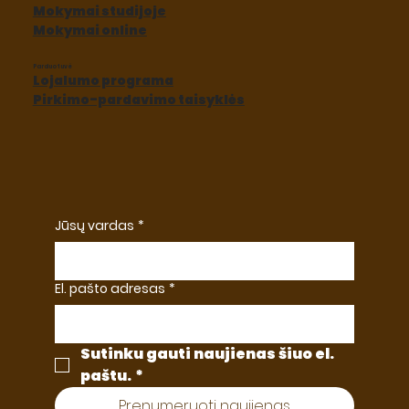
Mokymai studijoje
Mokymai online
Parduotuvė
Lojalumo programa
Pirkimo-pardavimo taisyklės
Jūsų vardas
*
El. pašto adresas
*
Sutinku gauti naujienas šiuo el. 
paštu.
*
Prenumeruoti naujienas