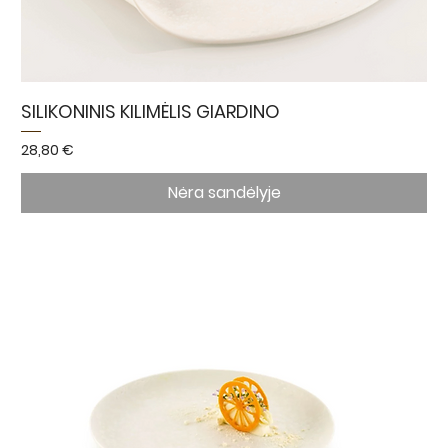
SILIKONINIS KILIMĖLIS GIARDINO
Kaina
28,80 €
Nėra sandėlyje