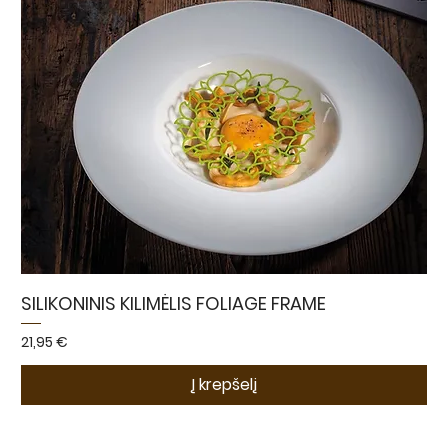
SILIKONINIS KILIMĖLIS FOLIAGE FRAME
Kaina
21,95 €
Į krepšelį