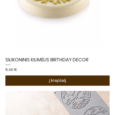
SILIKONINIS KILIMĖLIS BIRTHDAY DECOR
Kaina
6,40 €
Į krepšelį