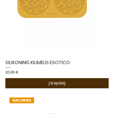
SILIKONINIS KILIMĖLIS ESOTICO
Kaina
20,85 €
Į krepšelį
NAUJIENA