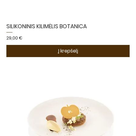
SILIKONINIS KILIMĖLIS BOTANICA
Kaina
29,00 €
Į krepšelį