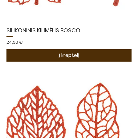
SILIKONINIS KILIMĖLIS BOSCO
Kaina
24,50 €
Į krepšelį