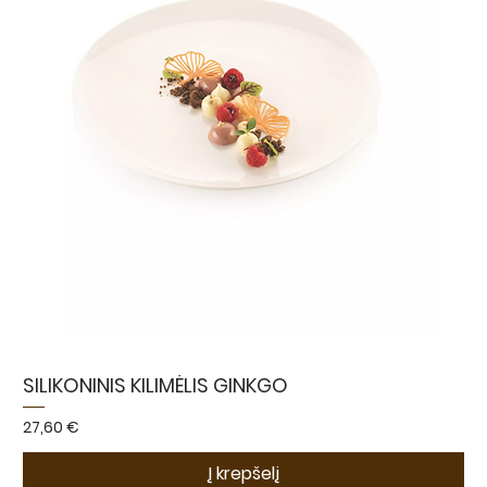
SILIKONINIS KILIMĖLIS GINKGO
Kaina
27,60 €
Į krepšelį