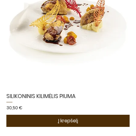
SILIKONINIS KILIMĖLIS PIUMA
Kaina
30,50 €
Į krepšelį