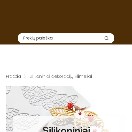
Elektroninė
ir
fizinė
parduotuvė nedirbs nuo Liepos 01 iki
Rugpjūčio 15. Užsakymų priėmimas ir siuntimas šiuo laikotarpiu
nevyks, todėl rekomenduojame apsipirkimą suplanuoti iš
anksto.
SVARBU: TIEK ELEKTRONINĖ, TIEK FIZINĖ PARDUOTUVĖ DIRBS
RUGPJŪČIO 3-7 DIENOMIS
Pradžia
Silikoniniai dekoracijų kilimėliai
Silikoniniai