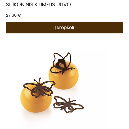
SILIKONINIS KILIMĖLIS ULIVO
Kaina
27,60 €
Į krepšelį