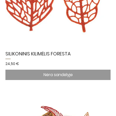
SILIKONINIS KILIMĖLIS FORESTA
Kaina
24,50 €
Nėra sandėlyje