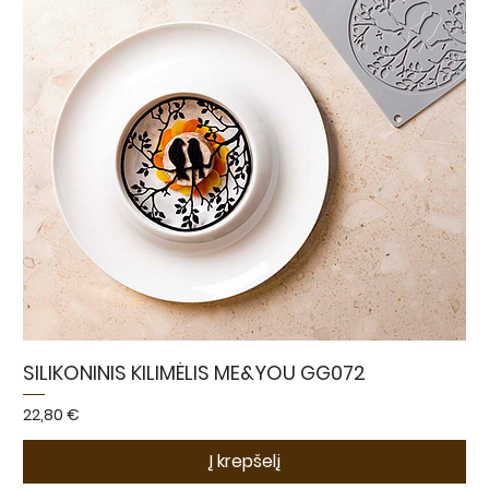
SILIKONINIS KILIMĖLIS ME&YOU GG072
Kaina
22,80 €
Į krepšelį