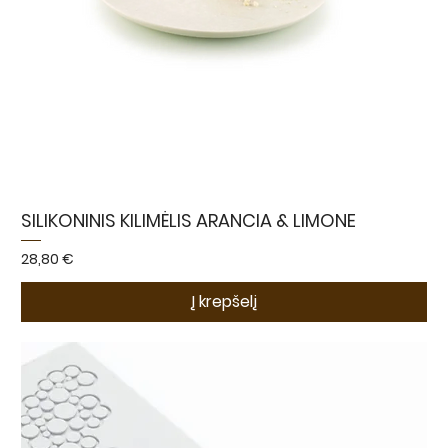
SILIKONINIS KILIMĖLIS ARANCIA & LIMONE
Kaina
28,80 €
Į krepšelį