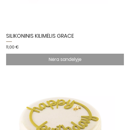
SILIKONINIS KILIMĖLIS GRACE
Kaina
11,00 €
Nėra sandėlyje