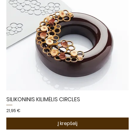
SILIKONINIS KILIMĖLIS CIRCLES
Kaina
21,95 €
Į krepšelį