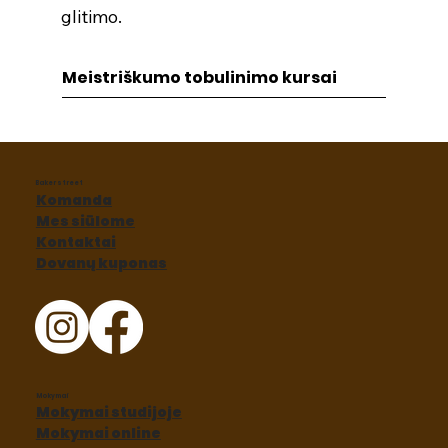
glitimo.
Meistriškumo tobulinimo kursai
Baker street
Komanda
Mes siūlome
Kontaktai
Dovanų kuponas
Mokymai
Mokymai studijoje
Mokymai online