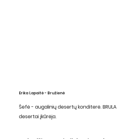
Erika Lapaitė - Bružienė
Šefė - augalinių desertų konditerė. BRULA
desertai įkūrėja.