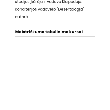
studijos įkūrėja ir vadovė Klaipėdoje.
Konditerijos vadovėlio "Desertologija"
autorė.
Meistriškumo tobulinimo kursai