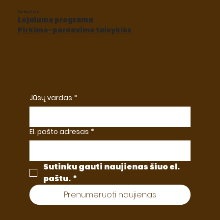
Parduotuvė
Lojalumo programa
Pirkimo-pardavimo taisyklės
Jūsų vardas
*
El. pašto adresas
*
Sutinku gauti naujienas šiuo el. 
paštu.
*
Prenumeruoti naujienas