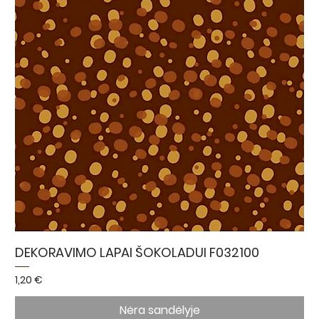
DEKORAVIMO LAPAI ŠOKOLADUI F032100
Kaina
1,20 €
Nėra sandėlyje