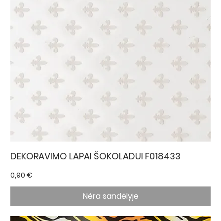
DEKORAVIMO LAPAI ŠOKOLADUI F018433
Kaina
0,90 €
Nėra sandėlyje