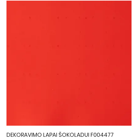
DEKORAVIMO LAPAI ŠOKOLADUI F004477