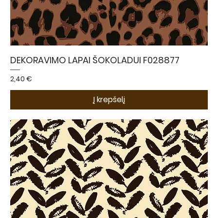
DEKORAVIMO LAPAI ŠOKOLADUI F028877
Kaina
2,40 €
Į krepšelį