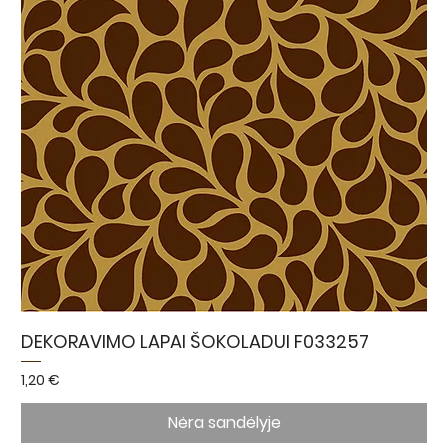
DEKORAVIMO LAPAI ŠOKOLADUI F033257
Kaina
1,20 €
Nėra sandėlyje