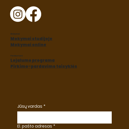
Mokymai
Mokymai studijoje
Mokymai online
Parduotuvė
Lojalumo programa
Pirkimo-pardavimo taisyklės
Jūsų vardas
*
El. pašto adresas
*