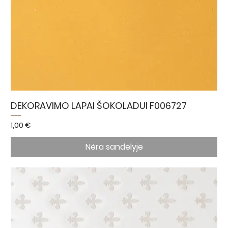
DEKORAVIMO LAPAI ŠOKOLADUI F006727
Kaina
1,00 €
Nėra sandėlyje