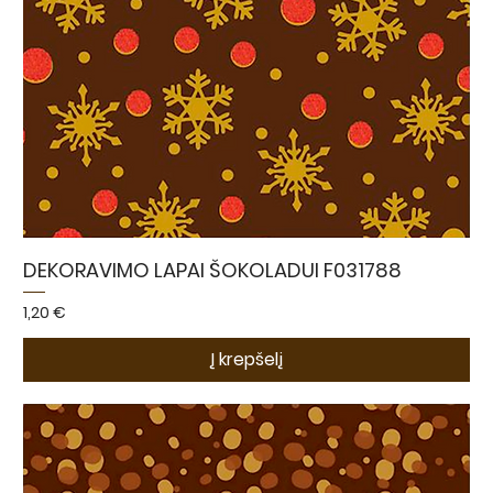
DEKORAVIMO LAPAI ŠOKOLADUI F031788
Kaina
1,20 €
Į krepšelį