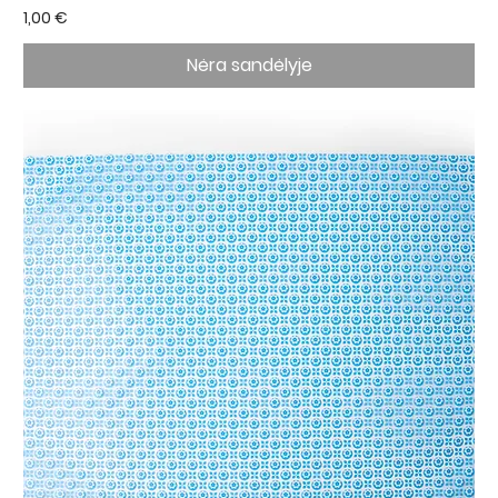
Kaina
1,00 €
Nėra sandėlyje