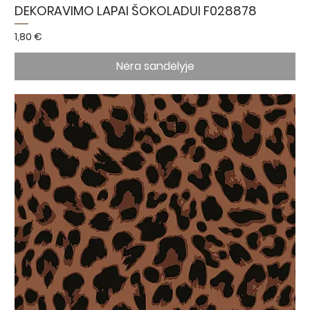
DEKORAVIMO LAPAI ŠOKOLADUI F028878
Kaina
1,80 €
Nėra sandėlyje