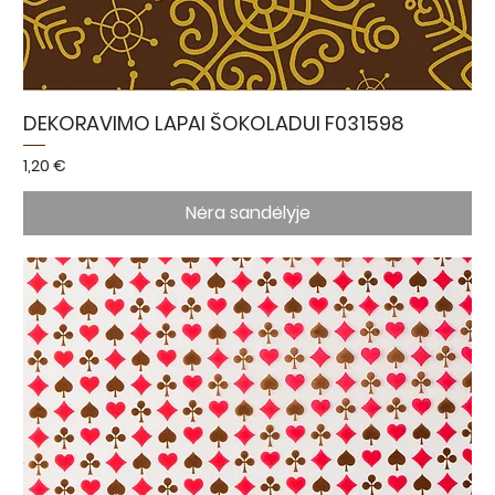
DEKORAVIMO LAPAI ŠOKOLADUI F031598
Kaina
1,20 €
Nėra sandėlyje