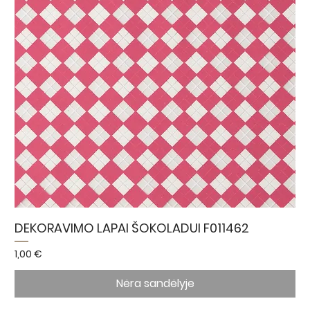
DEKORAVIMO LAPAI ŠOKOLADUI F011462
Kaina
1,00 €
Nėra sandėlyje