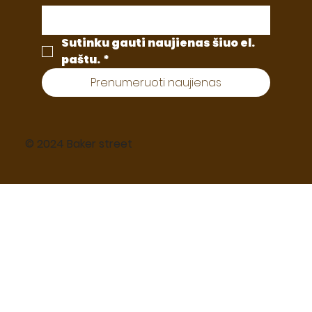
Sutinku gauti naujienas šiuo el. 
paštu.
*
Prenumeruoti naujienas
© 2024 Baker street