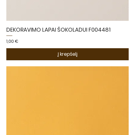
DEKORAVIMO LAPAI ŠOKOLADUI F004481
Kaina
1,00 €
Į krepšelį