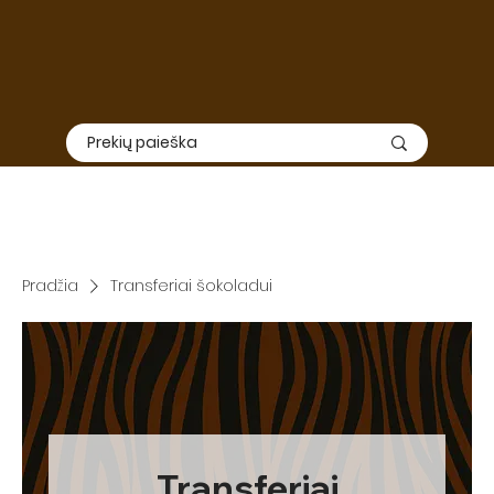
Elektroninė
ir
fizinė
parduotuvė nedirbs nuo Liepos 01 iki
Rugpjūčio 15. Užsakymų priėmimas ir siuntimas šiuo laikotarpiu
nevyks, todėl rekomenduojame apsipirkimą suplanuoti iš
anksto.
SVARBU: TIEK ELEKTRONINĖ, TIEK FIZINĖ PARDUOTUVĖ DIRBS
RUGPJŪČIO 3-7 DIENOMIS
Pradžia
Transferiai šokoladui
Transferiai