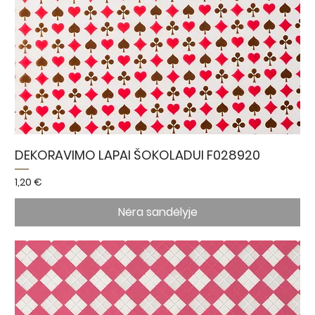
DEKORAVIMO LAPAI ŠOKOLADUI F028920
Kaina
1,20 €
Nėra sandėlyje