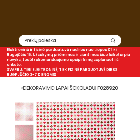
Elektroninė
ir
fizinė
parduotuvė nedirbs nuo Liepos 01 iki
Rugpjūčio 15. Užsakymų priėmimas ir siuntimas šiuo laikotarpiu
nevyks, todėl rekomenduojame apsipirkimą suplanuoti iš
anksto.
SVARBU: TIEK ELEKTRONINĖ, TIEK FIZINĖ PARDUOTUVĖ DIRBS
RUGPJŪČIO 3-7 DIENOMIS
>
DEKORAVIMO LAPAI ŠOKOLADUI F028920