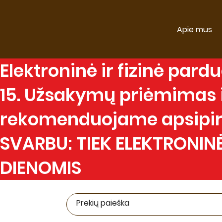
Apie mus
Elektroninė
ir
fizinė
parduo
15. Užsakymų priėmimas ir
rekomenduojame apsipirk
SVARBU: TIEK ELEKTRONINĖ
DIENOMIS