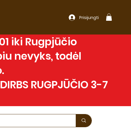
Prisijungti
1 iki Rugpjūčio
iu nevyks, todėl
.
 DIRBS RUGPJŪČIO 3-7