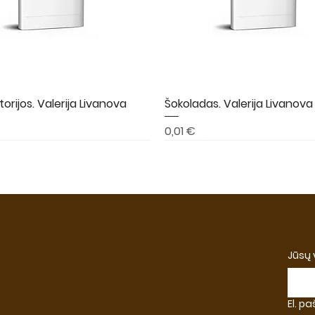
torijos. Valerija Livanova
Greita peržiūra
Šokoladas. Valerija Livanova
Greita peržiūra
Kaina
0,01 €
A
NAUJIENA
NAUJIENA
Jūsų
El. p