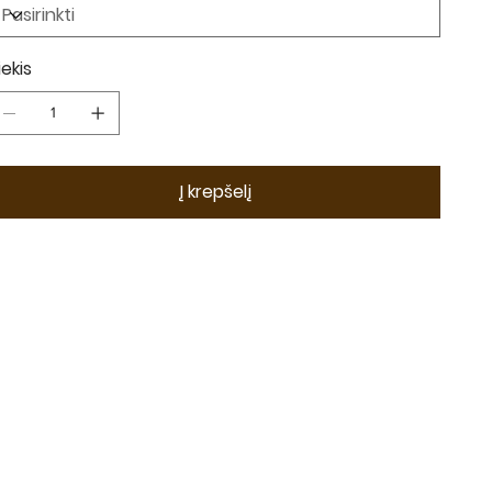
iekis
Į krepšelį