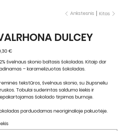
Ankstesnis
Kitas
VALRHONA DULCEY
ina
0,30 €
2% švelnaus skonio baltasis šokoladas. Kitaip dar
adinamas – karamelizuotas šokoladas.
reminės tekstūros, švelnaus skonio, su žiupsneliu
ruskos. Tobulai suderintas saldumo kiekis ir
epakartojamas šokolado tirpimas burnoje.
okoladas parduodamas neoriginalioje pakuotėje.
iekis