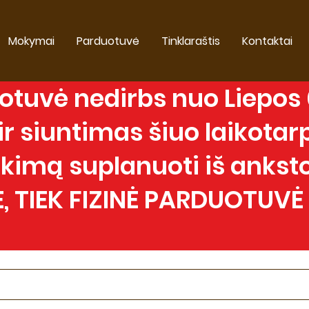
Mokymai
Parduotuvė
Tinklaraštis
Kontaktai
tuvė nedirbs nuo Liepos 0
 siuntimas šiuo laikotarp
imą suplanuoti iš anksto
, TIEK FIZINĖ PARDUOTUVĖ