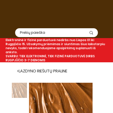
Elektroninė
ir
fizinė
parduotuvė nedirbs nuo Liepos 01 iki
Rugpjūčio 15. Užsakymų priėmimas ir siuntimas šiuo laikotarpiu
nevyks, todėl rekomenduojame apsipirkimą suplanuoti iš
anksto.
SVARBU: TIEK ELEKTRONINĖ, TIEK FIZINĖ PARDUOTUVĖ DIRBS
RUGPJŪČIO 3-7 DIENOMIS
>
LAZDYNO RIEŠUTŲ PRALINE