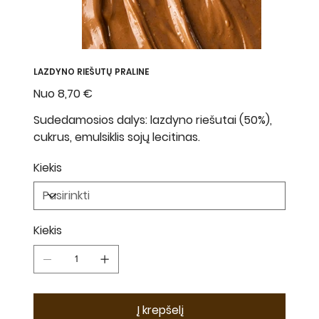
LAZDYNO RIEŠUTŲ PRALINE
Nuo
Kaina
8,70 €
Sudedamosios dalys: lazdyno riešutai (50%),
cukrus, emulsiklis sojų lecitinas.
Kiekis
Kiekis
Į krepšelį