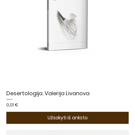
Desertologija. Valerija Livanova
Kaina
0,01 €
Užsakyti iš anksto