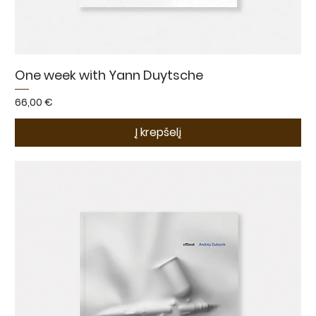
One week with Yann Duytsche
Kaina
66,00 €
Į krepšelį