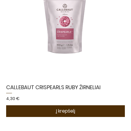
CALLEBAUT CRISPEARLS RUBY ŽIRNELIAI
Kaina
4,30 €
Į krepšelį