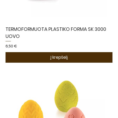
TERMOFORMUOTA PLASTIKO FORMA SK 3000
UOVO
Kaina
6,50 €
Į krepšelį