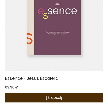
Essence - Jesús Escalera
Kaina
69,90 €
Į krepšelį