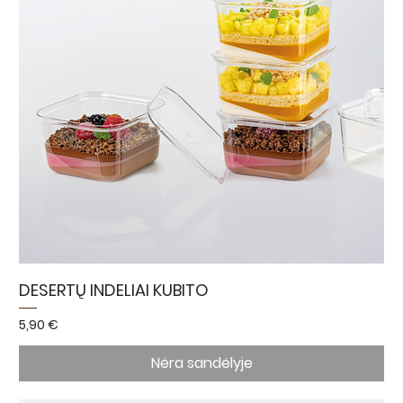
DESERTŲ INDELIAI KUBITO
Kaina
5,90 €
Nėra sandėlyje