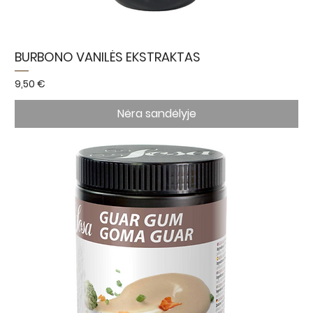
BURBONO VANILĖS EKSTRAKTAS
Kaina
9,50 €
Nėra sandėlyje