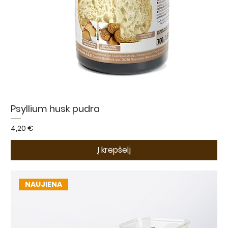
Psyllium husk pudra
Kaina
4,20 €
Į krepšelį
NAUJIENA