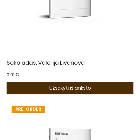
Šokoladas. Valerija Livanova
Kaina
0,01 €
Užsakyti iš anksto
PRE-ORDER