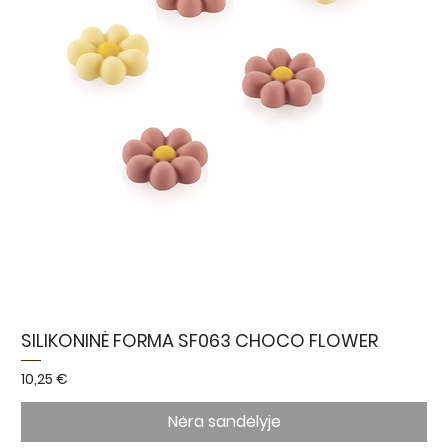
SILIKONINĖ FORMA SF063 CHOCO FLOWER
Kaina
10,25 €
Nėra sandėlyje