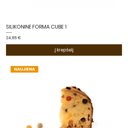
SILIKONINĖ FORMA CUBE 1
Kaina
24,65 €
Į krepšelį
NAUJIENA