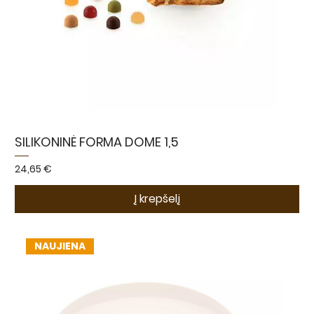
SILIKONINĖ FORMA DOME 1,5
Kaina
24,65 €
Į krepšelį
NAUJIENA