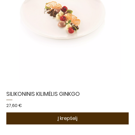
SILIKONINIS KILIMĖLIS GINKGO
Kaina
27,60 €
Į krepšelį