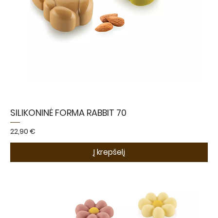
SILIKONINĖ FORMA RABBIT 70
Kaina
22,90 €
Į krepšelį