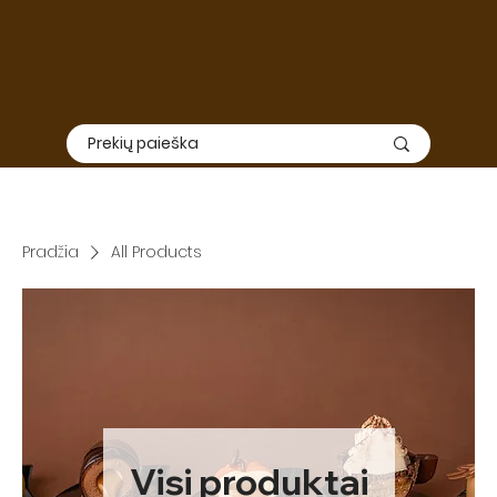
Elektroninė
ir
fizinė
parduotuvė nedirbs nuo Liepos 01 iki
Rugpjūčio 15. Užsakymų priėmimas ir siuntimas šiuo laikotarpiu
nevyks, todėl rekomenduojame apsipirkimą suplanuoti iš
anksto.
Pradžia
All Products
Visi produktai