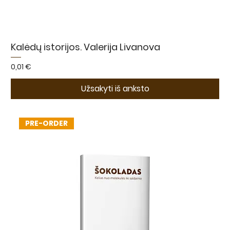
Kalėdų istorijos. Valerija Livanova
Kaina
0,01 €
Užsakyti iš anksto
PRE-ORDER