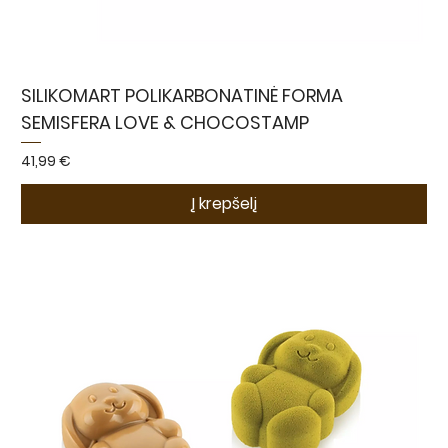
SILIKOMART POLIKARBONATINĖ FORMA
SEMISFERA LOVE & CHOCOSTAMP
Kaina
41,99 €
Į krepšelį