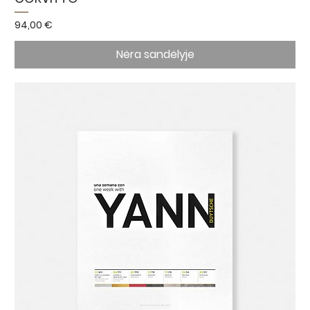
Kaina
94,00 €
Nėra sandėlyje