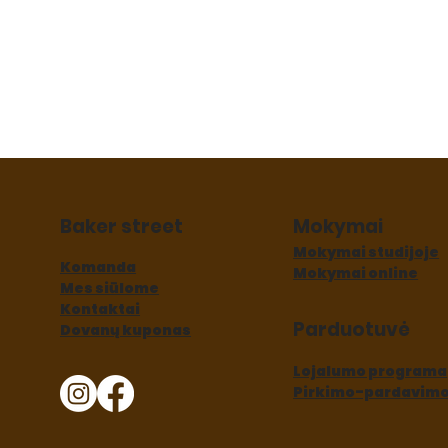
Baker street
Mokymai
Mokymai studijoje
Komanda
Mokymai online
Mes siūlome
Kontaktai
Parduotuvė
Dovanų kuponas
Lojalumo programa
Pirkimo-pardavimo 