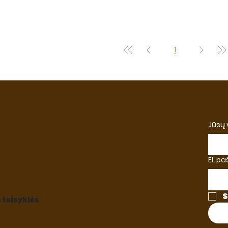
1
Jūsų
El. p
S
taisyklės