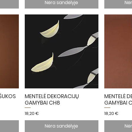
Nėra sandėlyje
Nėr
ŠUKOS
MENTELĖ DEKORACIJŲ
MENTELĖ D
GAMYBAI CH8
GAMYBAI 
Kaina
Kaina
18,20 €
18,20 €
Nėra sandėlyje
Nėr