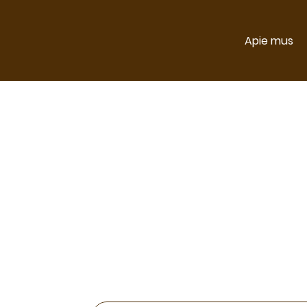
Apie mus
Elektroninė
ir
iki Rugpjūči
šiuo laiko
aps
SVARBU: TIE
DI