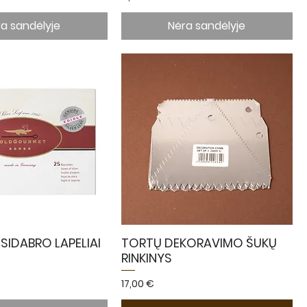
a sandėlyje
Nėra sandėlyje
IDABRO LAPELIAI
TORTŲ DEKORAVIMO ŠUKŲ
RINKINYS
Kaina
17,00 €