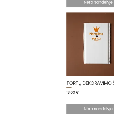
Nėra sandėlyje
TORTŲ DEKORAVIMO 
Kaina
18,00 €
Nėra sandėlyje