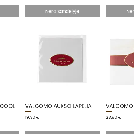
Nėra sandėlyje
Nėr
 COOL
VALGOMO AUKSO LAPELIAI
VALGOMO S
Kaina
Kaina
19,30 €
23,80 €