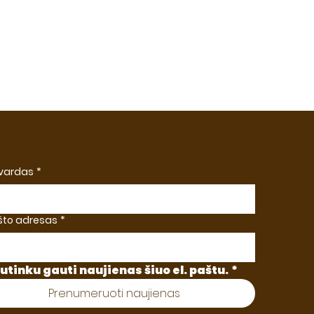
 vardas
*
ašto adresas
*
utinku gauti naujienas šiuo el. paštu.
*
Prenumeruoti naujienas