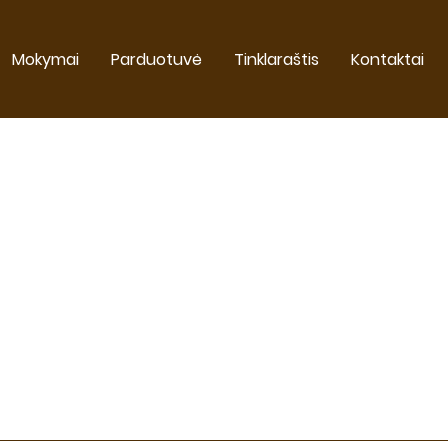
Mokymai
Parduotuvė
Tinklaraštis
Kontaktai
fizinė
parduotuvė nedirbs
o 15. Užsakymų priėmimas
tarpiu nevyks, todėl rek
ipirkimą suplanuoti iš ank
K ELEKTRONINĖ, TIEK FIZIN
RBS RUGPJŪČIO 3-7 DIENO