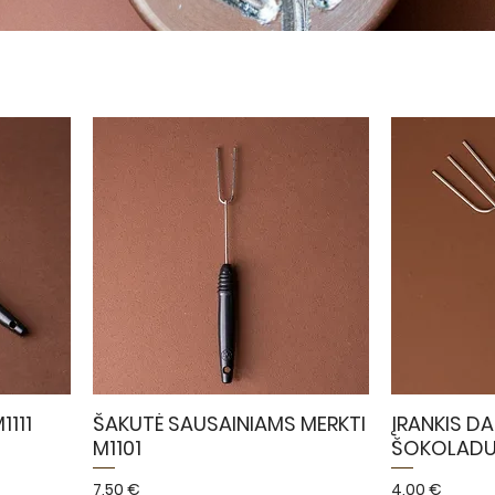
1111
ŠAKUTĖ SAUSAINIAMS MERKTI
ĮRANKIS DA
M1101
ŠOKOLADU 
Kaina
Kaina
7,50 €
4,00 €