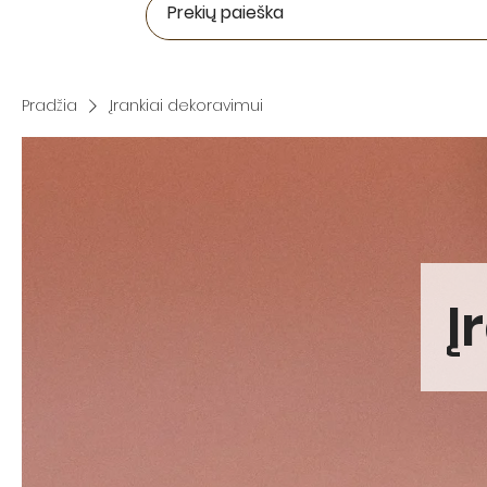
Pradžia
Įrankiai dekoravimui
Į