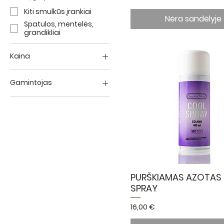
Kiti smulkūs įrankiai
Nėra sandėlyje
Spatulos, mentelės,
grandikliai
Kaina
Gamintojas
4 €
24 €
Chocolate World
Martellato
Pavoni
PURŠKIAMAS AZOTAS
SPRAY
Kaina
16,00 €