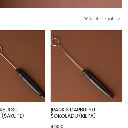
Rūšiuoti pagal:
RBUI SU
ĮRANKIS DARBUI SU
(ŠAKUTĖ)
ŠOKOLADU (KILPA)
Kaina
4,00 €