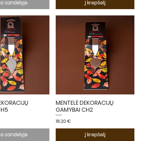
a sandėlyje
Į krepšelį
EKORACIJŲ
MENTELĖ DEKORACIJŲ
CH5
GAMYBAI CH2
Kaina
18,20 €
a sandėlyje
Į krepšelį