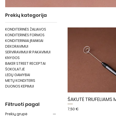
Prekių kategorija
KONDITERINĖS ŽALIAVOS
KONDITERINĖS FORMOS
KONDITERINIAI ĮRANKIAI
DEKORAVIMUI
SERVIRAVIMUI IR PAKAVIMUI
KNYGOS
BAKER STREET RECEPTAI
ŠOKOLATJĖ
LEDŲ GAMYBAI
METŲ KONDITERIS
DUONOS KEPIMUI
ŠAKUTĖ TRIUFELIAMS M
Filtruoti pagal
Kaina
7,50 €
Prekių grupė