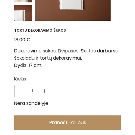
TORTŲ DEKORAVIMO ŠUKOS
Kaina
18,00 €
Dekoravimo šukos. Dvipusės. Skirtos darbui su
šokoladu ir tortų dekoravimui.
Dydis: 17 cm.
Kiekis
Nėra sandėlyje
Pranešti, kai bus