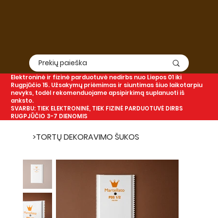
Elektroninė
ir
fizinė
parduotuvė nedirbs nuo Liepos 01 iki
Rugpjūčio 15. Užsakymų priėmimas ir siuntimas šiuo laikotarpiu
nevyks, todėl rekomenduojame apsipirkimą suplanuoti iš
anksto.
SVARBU: TIEK ELEKTRONINĖ, TIEK FIZINĖ PARDUOTUVĖ DIRBS
RUGPJŪČIO 3-7 DIENOMIS
>
TORTŲ DEKORAVIMO ŠUKOS