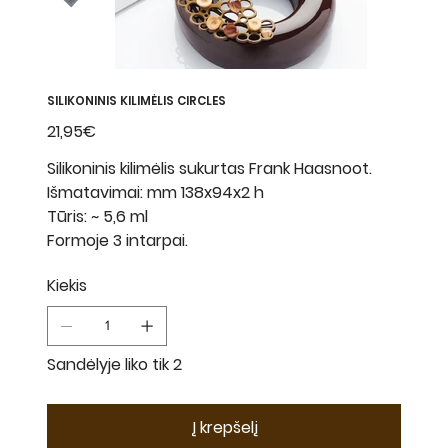
SILIKONINIS KILIMĖLIS CIRCLES
Kaina
21,95€
Silikoninis kilimėlis sukurtas Frank Haasnoot.
Išmatavimai: mm 138x94x2 h
Tūris: ~ 5,6 ml
Formoje 3 intarpai.
Kiekis
Sandėlyje liko tik 2
Į krepšelį