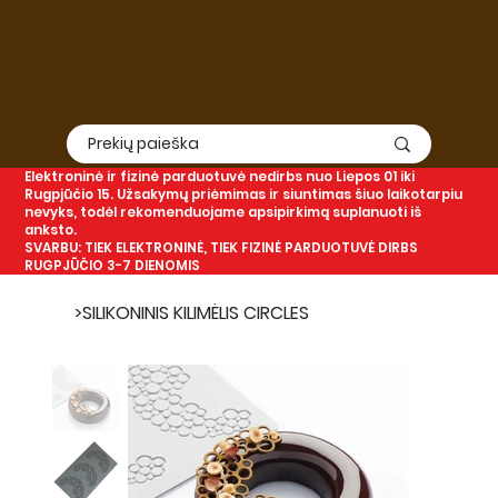
Elektroninė
ir
fizinė
parduotuvė nedirbs nuo Liepos 01 iki
Rugpjūčio 15. Užsakymų priėmimas ir siuntimas šiuo laikotarpiu
nevyks, todėl rekomenduojame apsipirkimą suplanuoti iš
anksto.
SVARBU: TIEK ELEKTRONINĖ, TIEK FIZINĖ PARDUOTUVĖ DIRBS
RUGPJŪČIO 3-7 DIENOMIS
>
SILIKONINIS KILIMĖLIS CIRCLES