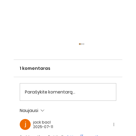
1 komentaras
VEGAN PAVLOVA
Parašykite komentarą...
Naujausi
jack bacl
2025-07-11