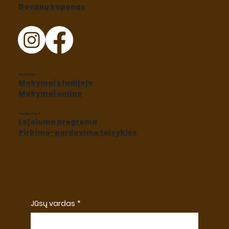
Dovanų kuponas
Mokymai
Mokymai studijoje
Mokymai online
Parduotuvė
Lojalumo programa
Pirkimo-pardavimo taisyklės
Jūsų vardas
*