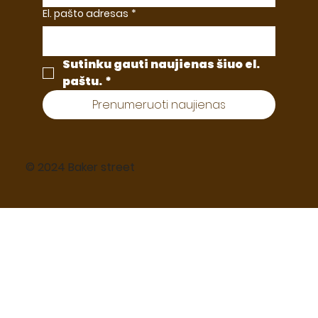
El. pašto adresas
*
Sutinku gauti naujienas šiuo el. 
paštu.
*
Prenumeruoti naujienas
© 2024 Baker street