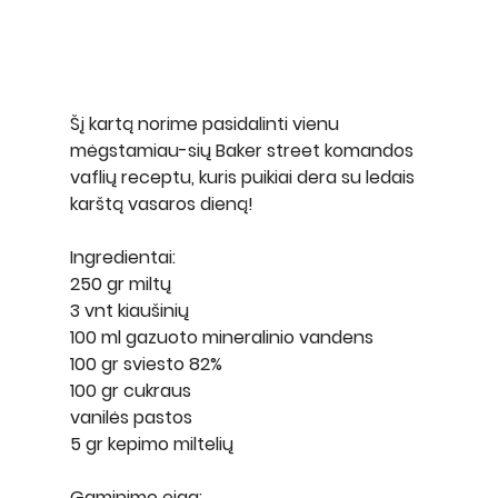
Šį kartą norime pasidalinti vienu 
mėgstamiau-sių Baker street komandos 
vaflių receptu, kuris puikiai dera su ledais 
karštą vasaros dieną!
Ingredientai:
250 gr miltų
3 vnt kiaušinių
100 ml gazuoto mineralinio vandens
100 gr sviesto 82%
100 gr cukraus
vanilės pastos
5 gr kepimo miltelių
Gaminimo eiga: