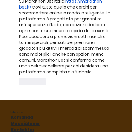
Su Marathon Bet Italia 
https://marathon-
bet.it/
 trovi tutto quello che cerchi per 
scommettere online in modo intelligente. La 
piattaforma è progettata per garantire 
un’esperienza fluida, con sezioni dedicate a 
ogni sport e una ricerca rapida degli eventi. 
Puoi accedere a promozioni settimanali e 
tornei speciali, pensati per premiare i 
giocatori più attivi. I mercati di scommessa 
sono molteplici, anche con opzioni meno 
comuni. Marathon Bet si conferma come 
una scelta eccellente per chi desidera una 
piattaforma completa e affidabile.
Patinka
Baker street
Komanda
Mes siūlome
Kontaktai