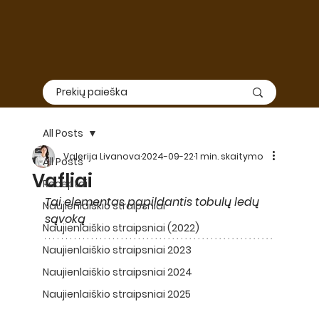
All Posts
Valerija Livanova
2024-09-22
1 min. skaitymo
All Posts
Vafliai
Receptai
Tai elementas papildantis tobulų ledų 
Naujienlaiškio straipsniai
sąvoką
Naujienlaiškio straipsniai (2022)
Naujienlaiškio straipsniai 2023
Naujienlaiškio straipsniai 2024
Naujienlaiškio straipsniai 2025