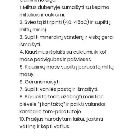
1. Miltus dubenyje sumaišyti su kepimo 
milteliais ir cukrumi.
2. Sviestą ištirpinti (40-45oC) ir supilti į 
miltų mišinį.
3. Supilti mineralinį vandenį ir viską gerai 
išmaišyti.
4. Kiaušinius išplakti su cukrumi, iki kol 
masė padvigubės ir pašviesės.
5. Kiaušinių masę supilti į paruoštą miltų 
masę.
6. Gerai išmaišyti.
7. Supilti vanilės pastą ir išmaišyti.
8. Paruoštą tešlą uždengti maistine 
plėvele “į kontaktą“ ir palikti valandai 
kambario tem-peratūtoje.
10. Praėjus nurodytam laikui, įkaitinti 
vaflinę ir kepti vaflius.