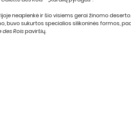
rijoje neaplenkė ir šio visiems gerai žinomo desert
umo, buvo sukurtos specialios silikoninės formos, p
 des Rois 
paviršių.