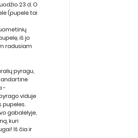
uodžio 23 d. O 
lė (pupelė tai 
tuometinių 
upelę, iš jo 
am radusiam 
ralių pyragu, 
tandartinė 
 - 
 pyrago viduje 
s pupeles. 
vo gabalėlyje, 
ą, kuri 
ai! Iš čia ir 