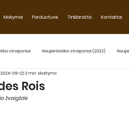
Mokymai
Parduotuvė
Tinklaraštis
Kontaktai
iškio straipsniai
Naujienlaiškio straipsniai (2022)
Naujie
2024-09-22
2 min. skaitymo
Naujienlaiškio straipsniai 2025
des Rois
io žvaigždė