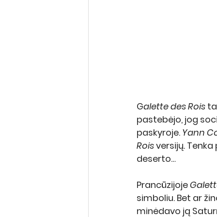
G
alette des Rois 
ta
pastebėjo, jog soc
paskyroje. 
Yann Co
Rois 
versijų
.
 Tenka 
deserto…
Prancūzijoje 
Galett
simboliu. Bet ar žin
minėdavo ją Saturno