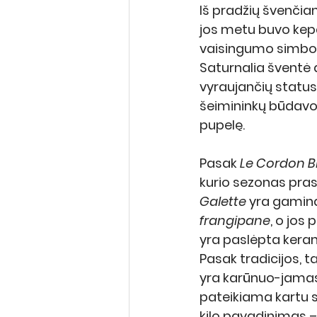
Iš pradžių švenčiam
jos metu buvo ke
vaisingumo simbolis
Saturnalia šventė a
vyraujančių statusų
šeimininkų būdavo 
pupelę.
Pasak 
Le Cordon B
kurio sezonas pras
Galette
 yra gamin
frangipane
, o jos
yra paslėpta kerami
Pasak tradicijos, t
yra karūnuo-jamas k
pateikiama kartu su 
kilo pavadinimas –