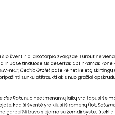
i šio šventinio laikotarpio žvaigždė. Turbūt ne vien
ialiniuose tinkluose šis desertas aptinkamas kone k
uv-reur, Cedric Grolet
 pateikė net keletą skirtingų 
pripažinti sunku atitraukti akis nuo gražiai apskrud
e des Rois, 
nuo neatmenamų laikų yra tapusi šeimo
ojote, kad ši šventė yra kilusi iš romėnų (lot. 
Saturna
 garbei?Ji buvo siejama su žemdirbyste, ištekliais 