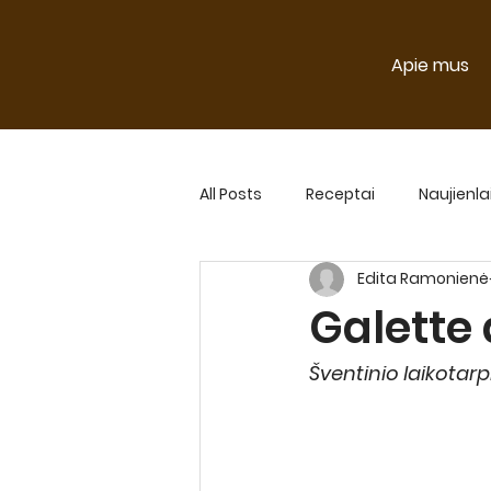
Apie mus
All Posts
Receptai
Naujienla
Edita Ramonienė
Naujienlaiškio straipsniai 2024
Galette 
Šventinio laikotarp