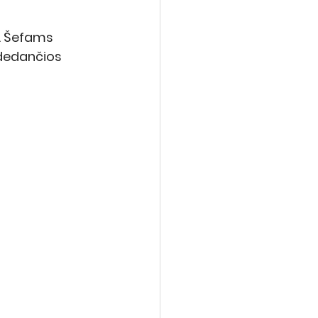
o. Šefams 
adedančios 