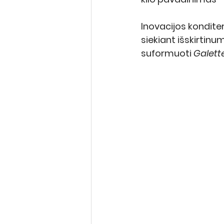
Inovacijos kondite
siekiant išskirtin
suformuoti 
Galette