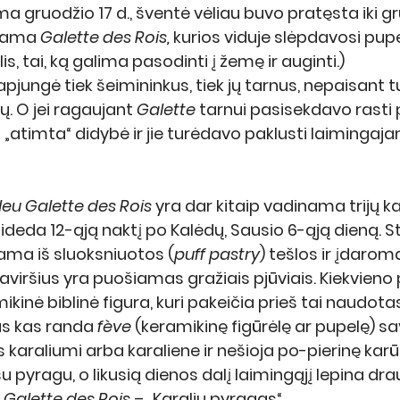
a gruodžio 17 d., šventė vėliau buvo pratęsta iki gr
pama 
Galette des Rois,
 kurios viduje slėpdavosi pupe
, tai, ką galima pasodinti į žemę ir auginti.)
pjungė tiek šeimininkus, tiek jų tarnus, nepaisant 
. O jei ragaujant 
Galette
 tarnui pasisekdavo rasti p
„atimta“ didybė ir jie turėdavo paklusti laimingaj
leu
Galette des Rois
 yra dar kitaip vadinama trijų ka
ideda 12-ąją naktį po Kalėdų, Sausio 6-ąją dieną. S
ama iš sluoksniuotos (
puff pastry
) tešlos ir įdaroma
 paviršius yra puošiamas gražiais pjūviais. Kiekvieno
kinė biblinė figura, kuri pakeičia prieš tai naudota
as kas randa 
fève
 (keramikinę figūrėlę ar pupelę) sa
araliumi arba karaliene ir nešioja po-pierinę karūn
pyragu, o likusią dienos dalį laimingąjį lepina draug
 
Galette des Rois
 – „Karalių pyragas“. 