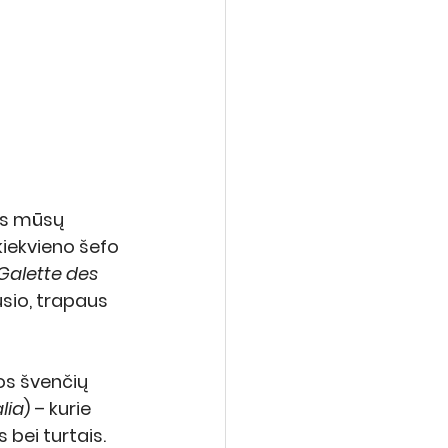
as mūsų 
iekvieno šefo 
Galette des 
usio, trapaus 
s švenčių 
lia
) – kurie 
bei turtais. 