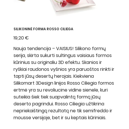
SILIKONINĖ FORMA ROSSO CILIEGA
Kaina
19,20 €
Nauja tendencija – VAISIUS! Silikono formų
serija, skirta sukurti sultingus vaisiaus formos
kūrinius su originaliu 3D efektu. Skanios ir
ryškiai raudonos vyšnios yra paruoštos rinkti ir
tapti jūsų desertų herojais. Kiekviena
Silikomart 3Design linijos Rosso Ciliegia formos
ertmė yra su revoliucine vidine sienele, kuri
suteikia šiek tiek suapvalintą formą jūsų
deserto pagrindui. Rosso Ciliegia užtikrina
nepriekaištingą rezultatą ne tik semifreddo ir
mousse versijoje, bet ir su keptais kūriniais.