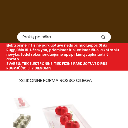
Elektroninė
ir
fizinė
parduotuvė nedirbs nuo Liepos 01 iki
Rugpjūčio 15. Užsakymų priėmimas ir siuntimas šiuo laikotarpiu
nevyks, todėl rekomenduojame apsipirkimą suplanuoti iš
anksto.
SVARBU: TIEK ELEKTRONINĖ, TIEK FIZINĖ PARDUOTUVĖ DIRBS
RUGPJŪČIO 3-7 DIENOMIS
>
SILIKONINĖ FORMA ROSSO CILIEGA