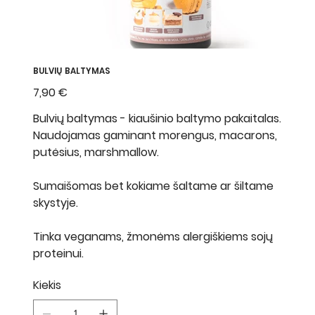
BULVIŲ BALTYMAS
Kaina
7,90 €
Bulvių baltymas - kiaušinio baltymo pakaitalas.
Naudojamas gaminant morengus, macarons,
putėsius, marshmallow.
Sumaišomas bet kokiame šaltame ar šiltame
skystyje.
Tinka veganams, žmonėms alergiškiems sojų
proteinui.
Kiekis