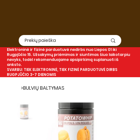
Elektroninė
ir
fizinė
parduotuvė nedirbs nuo Liepos 01 iki
Rugpjūčio 15. Užsakymų priėmimas ir siuntimas šiuo laikotarpiu
nevyks, todėl rekomenduojame apsipirkimą suplanuoti iš
anksto.
SVARBU: TIEK ELEKTRONINĖ, TIEK FIZINĖ PARDUOTUVĖ DIRBS
RUGPJŪČIO 3-7 DIENOMIS
>
BULVIŲ BALTYMAS