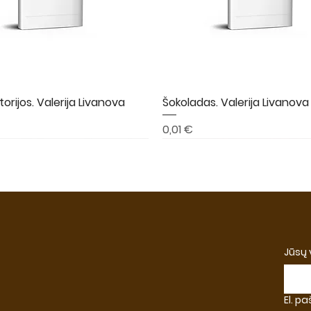
torijos. Valerija Livanova
Greita peržiūra
Šokoladas. Valerija Livanova
Greita peržiūra
Kaina
0,01 €
A
NAUJIENA
NAUJIENA
Jūsų
El. p