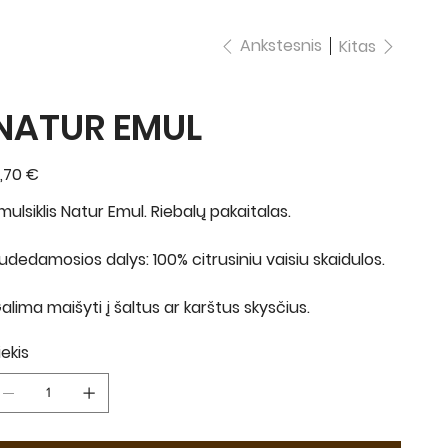
Ankstesnis
Kitas
NATUR EMUL
ina
,70 €
mulsiklis Natur Emul. Riebalų pakaitalas.
udedamosios dalys: 100% citrusiniu vaisiu skaidulos.
alima maišyti į šaltus ar karštus skysčius.
iekis