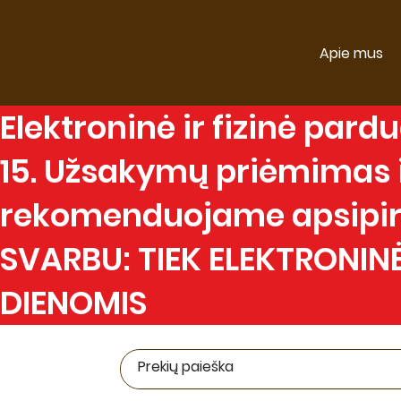
Apie mus
Elektroninė
ir
fizinė
parduo
15. Užsakymų priėmimas ir
rekomenduojame apsipirk
SVARBU: TIEK ELEKTRONINĖ
DIENOMIS