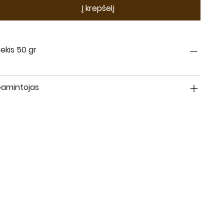
Į krepšelį
iekis 50 gr
amintojas