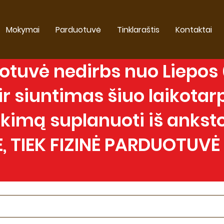
Mokymai
Parduotuvė
Tinklaraštis
Kontaktai
tuvė nedirbs nuo Liepos 0
 siuntimas šiuo laikotarp
imą suplanuoti iš anksto
, TIEK FIZINĖ PARDUOTUVĖ