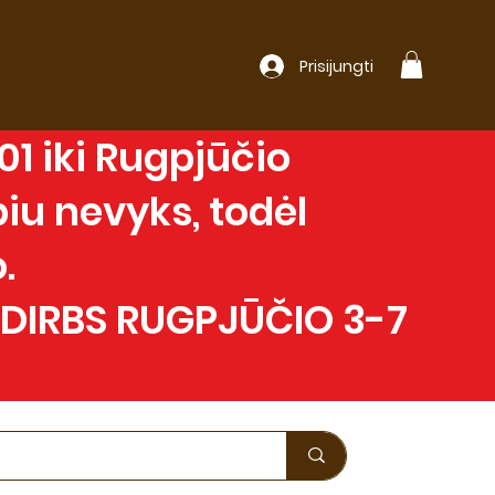
Prisijungti
1 iki Rugpjūčio
iu nevyks, todėl
.
 DIRBS RUGPJŪČIO 3-7