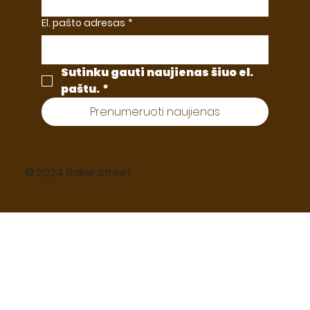
El. pašto adresas
*
Sutinku gauti naujienas šiuo el. 
paštu.
*
Prenumeruoti naujienas
© 2024 Baker street