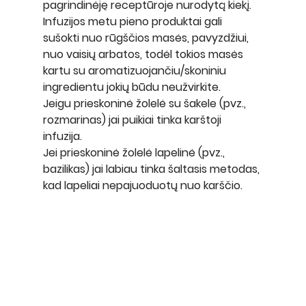
pagrindinėję receptūroje nurodytą kiekį.
Infuzijos metu pieno produktai gali 
sušokti nuo rūgščios masės, pavyzdžiui, 
nuo vaisių arbatos, todėl tokios masės 
kartu su aromatizuojančiu/skoniniu 
ingredientu jokių būdu neužvirkite.
Jeigu prieskoninė žolelė su šakele (pvz., 
rozmarinas) jai puikiai tinka karštoji 
infuzija. 
Jei prieskoninė žolelė lapelinė (pvz., 
bazilikas) jai labiau tinka šaltasis metodas, 
kad lapeliai nepajuoduotų nuo karščio.