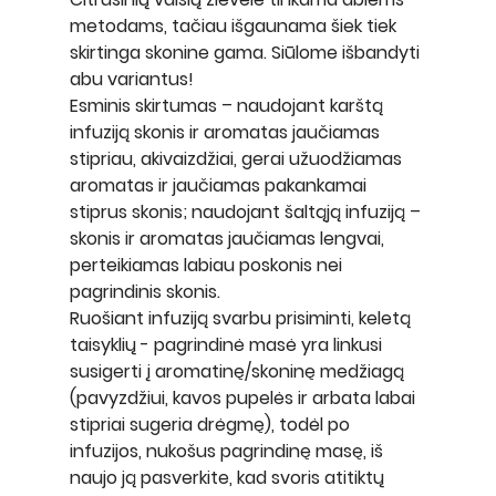
metodams, tačiau išgaunama šiek tiek 
skirtinga skonine gama. Siūlome išbandyti 
abu variantus! 
Esminis skirtumas – naudojant karštą 
infuziją skonis ir aromatas jaučiamas 
stipriau, akivaizdžiai, gerai užuodžiamas 
aromatas ir jaučiamas pakankamai 
stiprus skonis; naudojant šaltąją infuziją – 
skonis ir aromatas jaučiamas lengvai, 
perteikiamas labiau poskonis nei 
pagrindinis skonis.
Ruošiant infuziją svarbu prisiminti, keletą 
taisyklių - pagrindinė masė yra linkusi 
susigerti į aromatinę/skoninę medžiagą 
(pavyzdžiui, kavos pupelės ir arbata labai 
stipriai sugeria drėgmę), todėl po 
infuzijos, nukošus pagrindinę masę, iš 
naujo ją pasverkite, kad svoris atitiktų 