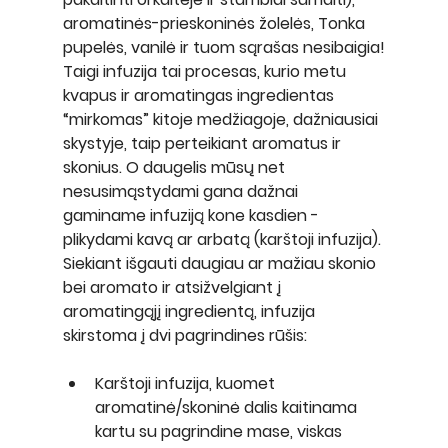
aromatinės-prieskoninės žolelės, Tonka 
pupelės, vanilė ir tuom sąrašas nesibaigia!
Taigi infuzija tai procesas, kurio metu 
kvapus ir aromatingas ingredientas 
“mirkomas” kitoje medžiagoje, dažniausiai 
skystyje, taip perteikiant aromatus ir 
skonius. O daugelis mūsų net 
nesusimąstydami gana dažnai 
gaminame infuziją kone kasdien - 
plikydami kavą ar arbatą (karštoji infuzija).
Siekiant išgauti daugiau ar mažiau skonio 
bei aromato ir atsižvelgiant į 
aromatingąjį ingredientą, infuzija 
skirstoma į dvi pagrindines rūšis:
Karštoji infuzija, 
kuomet 
aromatinė/skoninė dalis kaitinama 
kartu su pagrindine mase, viskas 