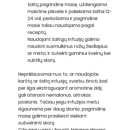
šaltą pagrindinę masę, uždengiama 
maistine plėvele ir paliekama šaltai 12-
24 val, perkošiama ir pagrindinė 
masė toliau naudojama pagal 
receptą.
Naudojant šaltąją infuziją galima 
naudoti susmulkinus rožių žiedlapius 
ar mėta, ir suteikti gaminiui švelnų bei 
subtilų skonį.
Nepriklausomai nuo to, ar naudojate 
karštą ar šaltą infuziją, svarbu žinoti, kad 
per ilgai ekstraguojant aromatinę dalį, 
gali atsirasti nemalonus, aitrokas 
poskonis. Tačiau jeigu infuzijos metu 
išgaunama per daug skonio, pagrindinę 
masę galima praskiesti siekiant 
sušvelninti skonį.
Citrusinių vaisių žievelė tinkama abiems 