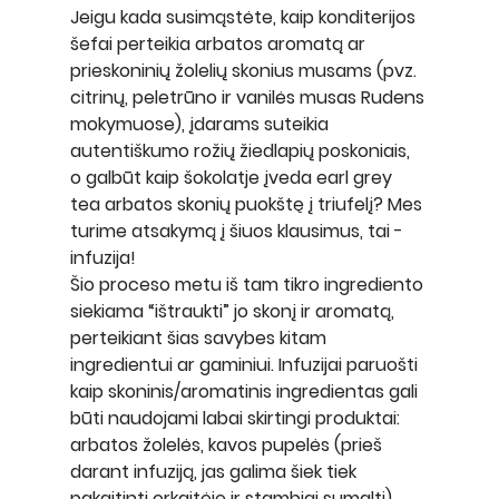
Jeigu kada susimąstėte, kaip konditerijos 
šefai perteikia arbatos aromatą ar 
prieskoninių žolelių skonius musams (pvz. 
citrinų, peletrūno ir vanilės musas Rudens 
mokymuose), įdarams suteikia 
autentiškumo rožių žiedlapių poskoniais, 
o galbūt kaip šokolatje įveda earl grey 
tea arbatos skonių puokštę į triufelį? Mes 
turime atsakymą į šiuos klausimus, tai - 
infuzija!
Šio proceso metu iš tam tikro ingrediento 
siekiama “ištraukti” jo skonį ir aromatą, 
perteikiant šias savybes kitam 
ingredientui ar gaminiui. Infuzijai paruošti 
kaip skoninis/aromatinis ingredientas gali 
būti naudojami labai skirtingi produktai: 
arbatos žolelės, kavos pupelės (prieš 
darant infuziją, jas galima šiek tiek 
pakaitinti orkaitėje ir stambiai sumalti), 