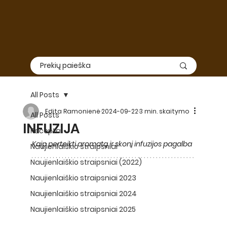
All Posts
Edita Ramonienė
2024-09-22
3 min. skaitymo
All Posts
INFUZIJA
Receptai
Kaip perteikti aromatą ir skonį infuzijos pagalba
Naujienlaiškio straipsniai
Naujienlaiškio straipsniai (2022)
Naujienlaiškio straipsniai 2023
Naujienlaiškio straipsniai 2024
Naujienlaiškio straipsniai 2025