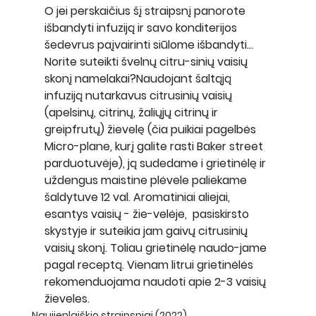
O jei perskaičius šį straipsnį panorote 
išbandyti infuziją ir savo konditerijos 
šedevrus paįvairinti siūlome išbandyti…
Norite suteikti švelnų citru-sinių vaisių 
skonį namelakai?Naudojant šaltąją 
infuziją nutarkavus citrusinių vaisių 
(apelsinų, citrinų, žaliųjų citrinų ir 
greipfrutų) žievelę (čia puikiai pagelbės 
Micro-plane, kurį galite rasti Baker street 
parduotuvėje), ją sudedame i grietinėlę ir 
uždengus maistine plėvele paliekame 
šaldytuve 12 val. Aromatiniai aliejai, 
esantys vaisių - žie-velėje,  pasiskirsto 
skystyje ir suteikia jam gaivų citrusinių 
vaisių skonį. Toliau grietinėlę naudo-jame 
pagal receptą. Vienam litrui grietinėlės 
rekomenduojama naudoti apie 2-3 vaisių 
žieveles.
Naujienlaiškio straipsniai (2022)