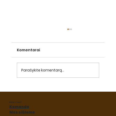
Komentarai
Parašykite komentarą...
Vegan arba augaliniai desertai
Baker street
Komanda
Mes siūlome