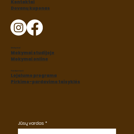
Kontaktai
Dovanų kuponas
Mokymai
Mokymai studijoje
Mokymai online
Parduotuvė
Lojalumo programa
Pirkimo-pardavimo taisyklės
Jūsų vardas
*