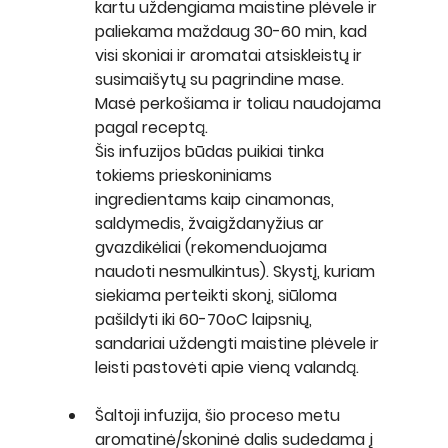
kartu uždengiama maistine plėvele ir 
paliekama maždaug 30-60 min, kad 
visi skoniai ir aromatai atsiskleistų ir 
susimaišytų su pagrindine mase. 
Masė perkošiama ir toliau naudojama 
pagal receptą.
Šis infuzijos būdas puikiai tinka 
tokiems prieskoniniams 
ingredientams kaip cinamonas, 
saldymedis, žvaigždanyžius ar 
gvazdikėliai (rekomenduojama 
naudoti nesmulkintus). Skystį, kuriam 
siekiama perteikti skonį, siūloma 
pašildyti iki 60-70oC laipsnių, 
sandariai uždengti maistine plėvele ir 
leisti pastovėti apie vieną valandą.
Šaltoji infuzija, 
šio proceso metu 
aromatinė/skoninė dalis sudedama į 