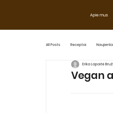
Apie mus
All Posts
Receptai
Naujienla
Erika Lapaitė Bru
Naujienlaiškio straipsniai 2024
Vegan a