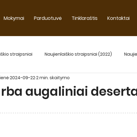
Mokymai
Parduotuvė
Tinklaraštis
Kontaktai
iškio straipsniai
Naujienlaiškio straipsniai (2022)
Naujie
žienė
2024-09-22
2 min. skaitymo
Naujienlaiškio straipsniai 2025
rba augaliniai deserta