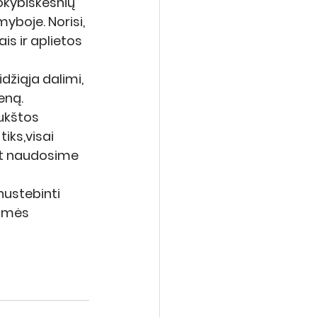
okybiškesnių 
boje. Norisi, 
is ir aplietos 
žiąja dalimi, 
eną. 
ukštos 
iks,visai 
at naudosime 
nustebinti 
ilmės 