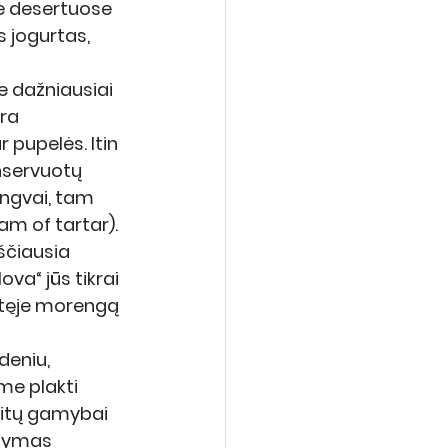
e desertuose 
s jogurtas, 
e dažniausiai 
yra 
 pupelės. Itin 
nservuotų 
engvai, tam 
m of tartar). 
ščiausia 
va“ jūs tikrai 
tęje morengą 
deniu, 
me plakti 
vitų gamybai 
ltymas 