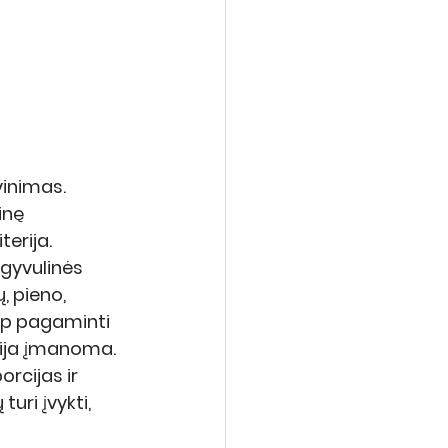
vinimas. 
inę 
terija.
gyvulinės 
, pieno, 
kaip pagaminti 
isija įmanoma. 
orcijas ir 
uri įvykti, 