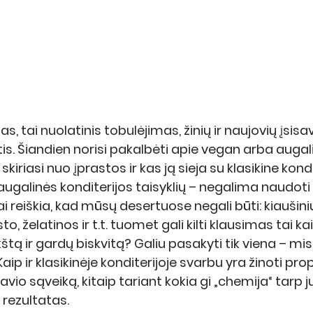
tai nuolatinis tobulėjimas, žinių ir naujovių įsisa
tis. Šiandien norisi pakalbėti apie vegan arba augal
 skiriasi nuo įprastos ir kas ją sieja su klasikine kondi
augalinės konditerijos taisyklių – negalima naudoti 
i reiškia, kad mūsų desertuose negali būti: kiaušinių
sto, želatinos ir t.t. tuomet gali kilti klausimas tai 
nkštą ir gardų biskvitą? Galiu pasakyti tik viena – m
Kaip ir klasikinėje konditerijoje svarbu yra žinoti prop
io sąveiką, kitaip tariant kokia gi „chemija“ tarp jų t
 rezultatas.