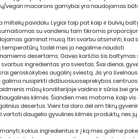
inių/vegan macarons gamybai yra naudojamas būt
a miltelių pavidalu. Lygiai taip pat kaip ir bulvių bal
isumaišomas su vandeniu tam tikromis proporcijom
ojamas gaminat musą. Itin svarbu atsiminti, kad 
ų temperatūrų, todėl mes jo negalime naudoti 
amiems desertams. Gavęs karščio šis baltymas 
svarbus ingredientas yra sviestas. Šiai dienai, gyv
krai geroskokybės augalinį sviestą. Jis yra švelnaus s
jo galima nusipirkti didžiuosiuoseprekybos centruos
dmenis mūsų konditerijoje vaidina ir sūriai bei griet
ūtiaugalinės kilmės. Šiandien mes matome, kaip vis
linius desertus. Vieni tai daro dėl am tikrų gyveni
li vartoti daugelio gyvulinės kilmės produktų, nes jų
šmanyti, kokius ingredientus ir į ką mes galime pake