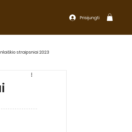
Prisijungti
nlaiškio straipsniai 2023
i