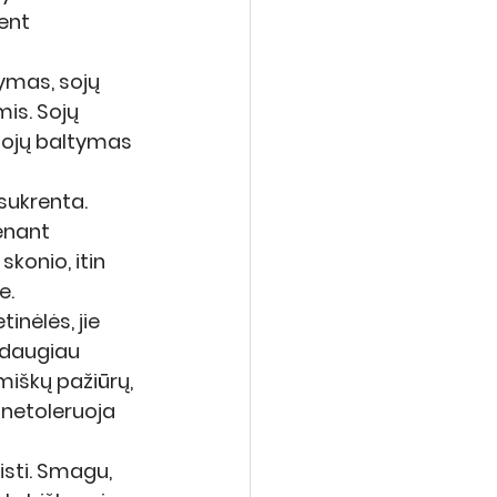
ent 
tymas, sojų 
is. Sojų 
sojų baltymas 
sukrenta.
enant 
konio, itin 
e.
inėlės, jie 
 daugiau 
miškų pažiūrų, 
 netoleruoja 
isti. Smagu, 