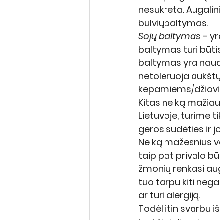
nesukreta. Augal
bulviųbaltymas.
Sojų baltymas 
– yr
baltymas turi būt
baltymas yra naud
netoleruoja aukšt
kepamiems/džiovin
Kitas ne ką mažiau 
Lietuvoje, turime ti
geros sudėties ir 
Ne ką mažesnius vai
taip pat privalo b
žmonių renkasi auga
tuo tarpu kiti nega
ar turi alergiją.
Todėl itin svarbu i