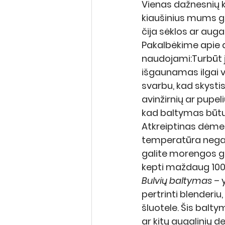
Vienas dažnesnių k
kiaušinius mums gal
čija sėklos ar auga
Pakalbėkime apie au
naudojami:Turbūt j
išgaunamas ilgai ve
svarbu, kad skysti
avinžirnių ar pupel
kad baltymas būtų
Atkreiptinas dėmes
temperatūra negali 
galite morengos g
kepti maždaug 10
Bulvių baltymas
 – 
pertrinti blenderiu
šluotele. Šis balt
ar kitų augalinių d