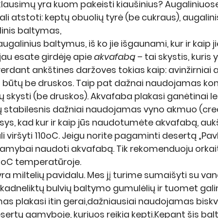
lausimų yra kuom pakeisti kiaušinius? Augaliniuos
i atstoti: keptų obuolių tyrė (be cukraus), augalini
linis baltymas,
galinius baltymus, iš ko jie išgaunami, kur ir kaip ji
au esate girdėję apie 
akvafabą
 – tai skystis, kuris 
rdant ankštines daržoves tokias kaip: avinžirniai ar
s būtų be druskos. Taip pat dažnai naudojamas ko
ių skysti (be druskos). Akvafaba plakasi ganėtinai l
 stabilesnis dažniai naudojamas vyno akmuo (crea
ys, kad kur ir kaip jūs naudotumėte akvafabą, auk
viršyti 110oC. Jeigu norite pagaminti desertą „Pavlo
amybai naudoti akvafabą. Tik rekomenduoju orkai
0oC temperatūroje.
yra miltelių pavidalu. Mes jį turime sumaišyti su van
, kadneliktų bulvių baltymo gumulėlių ir tuomet gali
ymas plakasi itin gerai,dažniausiai naudojamas bisk
esertų gamyboje, kuriuos reikia kepti.Kepant šis ba