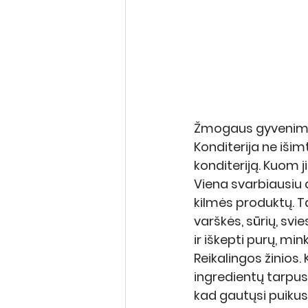
Žmogaus gyvenimas, 
Konditerija ne išim
konditeriją. Kuom ji
Viena svarbiausiu 
kilmės produktų. Ta
varškės, sūrių, svie
ir iškepti purų, mi
Reikalingos žinios. 
ingredientų tarpusav
kad gautųsi puikus