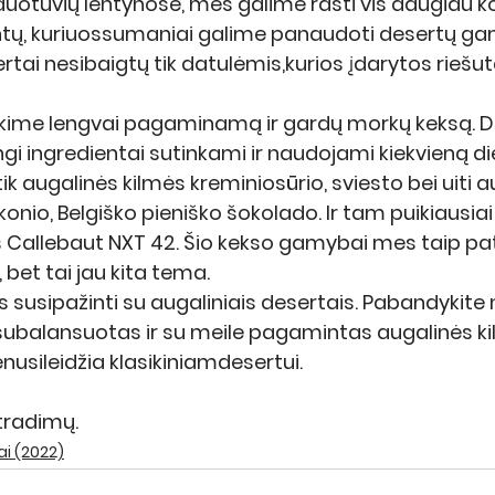
rduotuvių lentynose, mes galime rasti vis daugiau k
ntų, kuriuossumaniai galime panaudoti desertų gamy
rtai nesibaigtų tik datulėmis,kurios įdarytos riešuta
ime lengvai pagaminamą ir gardų morkų keksą. Did
ngi ingredientai sutinkami ir naudojami kiekvieną di
ik augalinės kilmės kreminiosūrio, sviesto bei uiti a
onio, Belgiško pieniško šokolado. Ir tam puikiausiai t
s Callebaut NXT 42. Šio kekso gamybai mes taip p
, bet tai jau kita tema.
 susipažinti su augaliniais desertais. Pabandykite 
aisubalansuotas ir su meile pagamintas augalinės k
nusileidžia klasikiniamdesertui.
tradimų.
ai (2022)