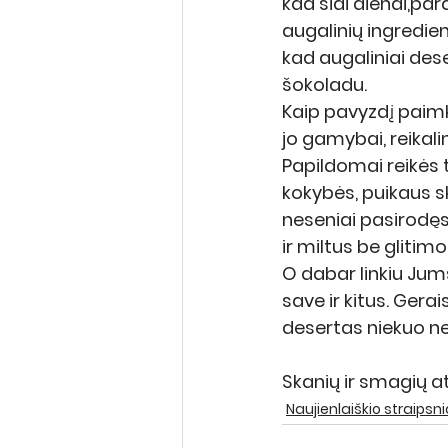
kad šiai dienai,pa
augalinių ingredie
kad augaliniai dese
šokoladu.
Kaip pavyzdį paimk
jo gamybai, reikali
Papildomai reikės t
kokybės, puikaus sk
neseniai pasirodę
ir miltus be glitimo
O dabar linkiu Jums
save ir kitus. Ger
desertas niekuo ne
Skanių ir smagių a
Naujienlaiškio straipsni