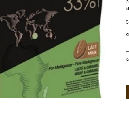
n
E
Š
K
K