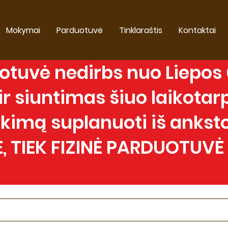
Mokymai
Parduotuvė
Tinklaraštis
Kontaktai
tuvė nedirbs nuo Liepos 0
 siuntimas šiuo laikotarp
imą suplanuoti iš anksto
, TIEK FIZINĖ PARDUOTUVĖ