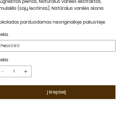
ugriebtas pienas, Natūralus vanilės ekstraktas,
mulsiklis (sojų lecitinas), Natūralus vanilės skonis
okoladas parduodamas neoriginalioje pakuotėje.
iekis
iekis
Į krepšelį