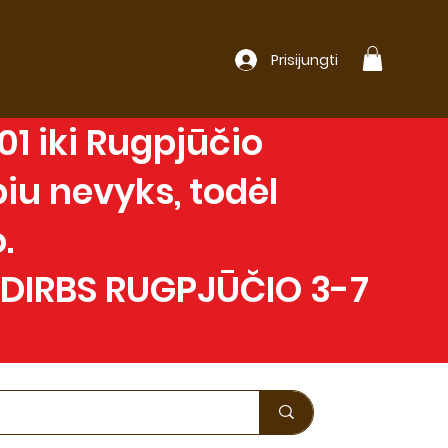
Prisijungti
1 iki Rugpjūčio
iu nevyks, todėl
.
 DIRBS RUGPJŪČIO 3-7