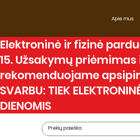
Apie mus
Elektroninė
ir
fizinė
parduo
15. Užsakymų priėmimas ir
rekomenduojame apsipirk
SVARBU: TIEK ELEKTRONINĖ
DIENOMIS