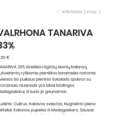
Ankstesnis
Kitas
VALRHONA TANARIVA
33%
ina
,30 €
ANARIVA 33% išreiškia rūgščių skonių balansą,
ušvelnintą ryškiomis pieniškos karamelės natomis.
viesios šio puikaus pieninio šokolado spalvos su
ronziniais niuansais yra labai būdingos
adagaskarui, iš kurio jis gaunamas.
udėtis: Cukrus, Kakavos sviestas, Nugriebto pieno
ilteliai, Kakavos pupelės iš Madagaskaro, Sausas