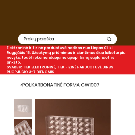
Elektroninė
ir
fizinė
parduotuvė nedirbs nuo Liepos 01 iki
Rugpjūčio 15. Užsakymų priėmimas ir siuntimas šiuo laikotarpiu
nevyks, todėl rekomenduojame apsipirkimą suplanuoti iš
anksto.
SVARBU: TIEK ELEKTRONINĖ, TIEK FIZINĖ PARDUOTUVĖ DIRBS
RUGPJŪČIO 3-7 DIENOMIS
>
POLIKARBONATINĖ FORMA CW1907