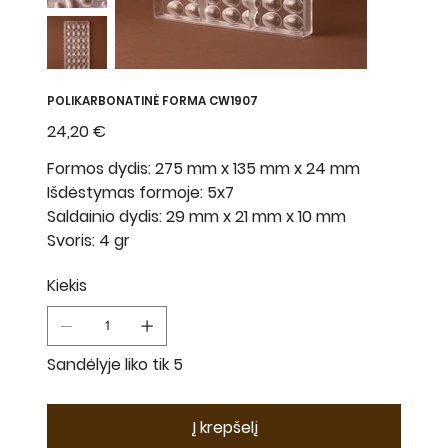
POLIKARBONATINĖ FORMA CW1907
Kaina
24,20 €
Formos dydis: 275 mm x 135 mm x 24 mm
Išdėstymas formoje: 5x7
Saldainio dydis: 29 mm x 21 mm x 10 mm
Svoris: 4 gr
Kiekis
Sandėlyje liko tik 5
Į krepšelį