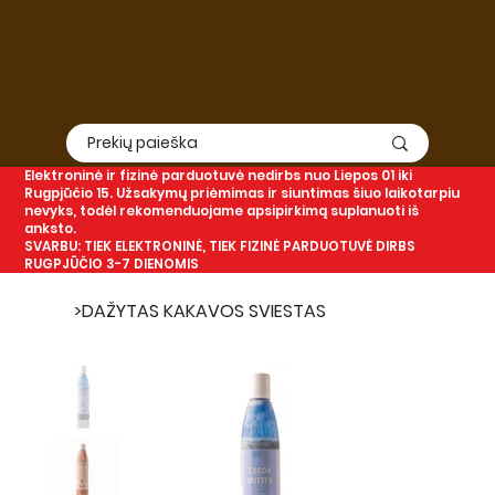
Elektroninė
ir
fizinė
parduotuvė nedirbs nuo Liepos 01 iki
Rugpjūčio 15. Užsakymų priėmimas ir siuntimas šiuo laikotarpiu
nevyks, todėl rekomenduojame apsipirkimą suplanuoti iš
anksto.
SVARBU: TIEK ELEKTRONINĖ, TIEK FIZINĖ PARDUOTUVĖ DIRBS
RUGPJŪČIO 3-7 DIENOMIS
>
DAŽYTAS KAKAVOS SVIESTAS