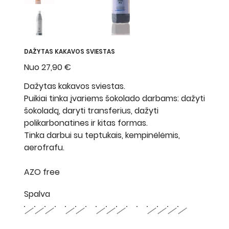
DAŽYTAS KAKAVOS SVIESTAS
Nuo
Kaina
27,90 €
Dažytas kakavos sviestas.
Puikiai tinka įvariems šokolado darbams: dažyti
šokoladą, daryti transferius, dažyti
polikarbonatines ir kitas formas.
Tinka darbui su teptukais, kempinėlėmis,
aerofrafu.
AZO free
Spalva