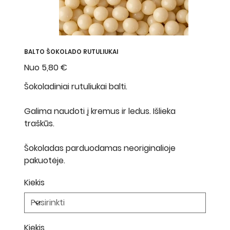
BALTO ŠOKOLADO RUTULIUKAI
Nuo
Kaina
5,80 €
Šokoladiniai rutuliukai balti.
Galima naudoti į kremus ir ledus. Išlieka
traškūs.
Šokoladas parduodamas neoriginalioje
pakuotėje.
Kiekis
Kiekis