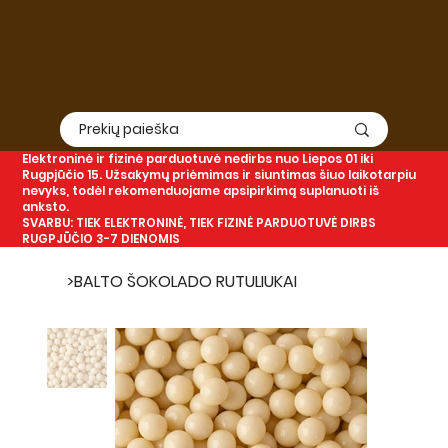
Elektroninė
ir
fizinė
parduotuvė nedirbs nuo Liepos 01 iki
Rugpjūčio 15. Užsakymų priėmimas ir siuntimas šiuo laikotarpiu
nevyks, todėl rekomenduojame apsipirkimą suplanuoti iš
anksto.
SVARBU: TIEK ELEKTRONINĖ, TIEK FIZINĖ PARDUOTUVĖ DIRBS
RUGPJŪČIO 3-7 DIENOMIS
>
BALTO ŠOKOLADO RUTULIUKAI