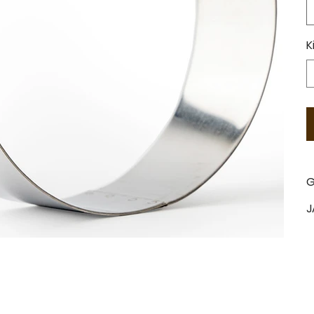
K
G
J