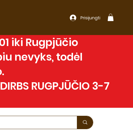
Prisijungti
1 iki Rugpjūčio
iu nevyks, todėl
.
 DIRBS RUGPJŪČIO 3-7