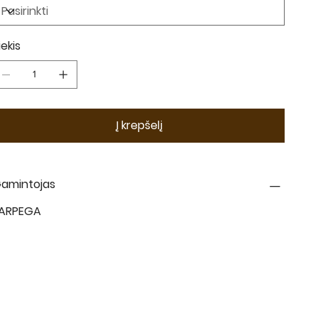
iekis
Į krepšelį
amintojas
ARPEGA