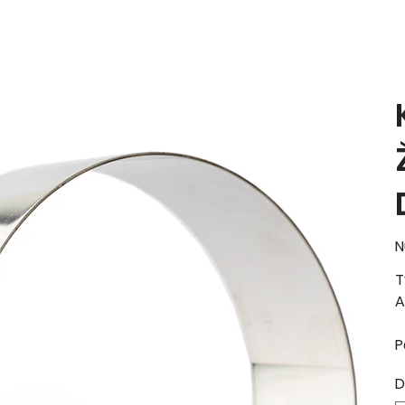
N
T
A
P
D