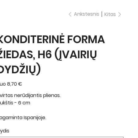
Ankstesnis
Kitas
KONDITERINĖ FORMA
ŽIEDAS, H6 (ĮVAIRIŲ
DYDŽIŲ)
uo
Kaina
8,70 €
virtas nerūdijantis plienas.
ukštis - 6 cm
agaminta Ispanijoje.
ydis