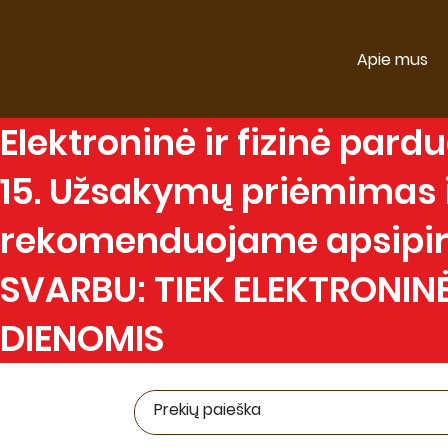
Apie mus
Elektroninė
ir
fizinė
parduo
15. Užsakymų priėmimas ir
rekomenduojame apsipirk
SVARBU: TIEK ELEKTRONINĖ
DIENOMIS