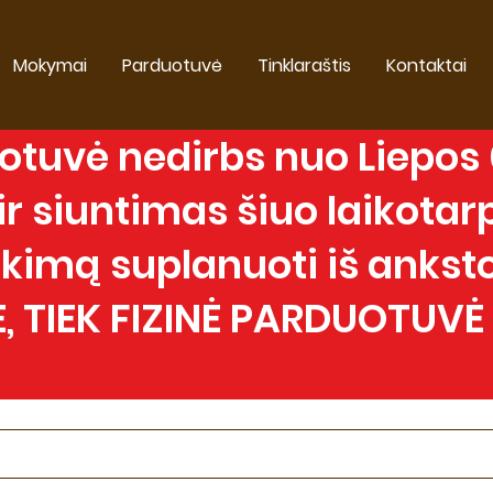
Mokymai
Parduotuvė
Tinklaraštis
Kontaktai
tuvė nedirbs nuo Liepos 0
 siuntimas šiuo laikotarp
imą suplanuoti iš anksto
, TIEK FIZINĖ PARDUOTUVĖ