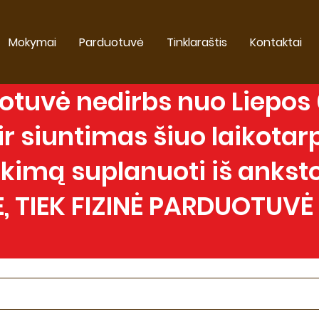
Mokymai
Parduotuvė
Tinklaraštis
Kontaktai
tuvė nedirbs nuo Liepos 0
 siuntimas šiuo laikotarp
imą suplanuoti iš anksto
, TIEK FIZINĖ PARDUOTUVĖ