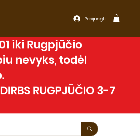
Prisijungti
1 iki Rugpjūčio
iu nevyks, todėl
.
 DIRBS RUGPJŪČIO 3-7