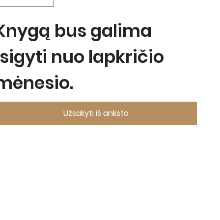
Knygą bus galima
įsigyti nuo lapkričio
mėnesio.
Užsakyti iš anksto