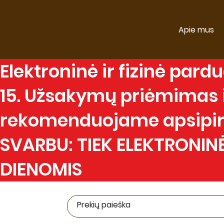
Apie mus
Elektroninė
ir
fizinė
parduo
15. Užsakymų priėmimas ir
rekomenduojame apsipirk
SVARBU: TIEK ELEKTRONINĖ
DIENOMIS