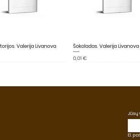
torijos. Valerija Livanova
Greita peržiūra
Šokoladas. Valerija Livanova
Greita peržiūra
Kaina
0,01 €
A
NAUJIENA
NAUJIENA
Jūsų
El. p