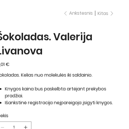
Ankstesnis
Kitas
Šokoladas. Valerija
Livanova
ina
,01 €
okoladas. Kelias nuo molekulės iki saldainio.
Knygos kaina bus paskelbta artėjant prekybos
pradžiai.
Išankstinė registracija neįpareigoja įsigyti knygos.
iekis