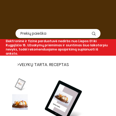
Elektroninė
ir
fizinė
parduotuvė nedirbs nuo Liepos 01 iki
Rugpjūčio 15. Užsakymų priėmimas ir siuntimas šiuo laikotarpiu
nevyks, todėl rekomenduojame apsipirkimą suplanuoti iš
anksto.
>
VELYKŲ TARTA. RECEPTAS