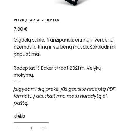
VELYKŲ TARTA. RECEPTAS
Kaina
7,00 €
Migdolų sable, franžipanas, citrinų ir verbenų
džemas, citrinų ir verbenų musas, šokoladiniai
papuošimai.
Receptas iš Baker street 2021 m. Velykų
mokymų.
---
Įsigydami šią prekę, jūs gausite
receptą PDF
formatu
į atsiskaitymo metu nurodytą el.
paštą.
Kiekis