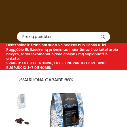
Elektroninė
ir
fizinė
parduotuvė nedirbs nuo Liepos 01 iki
Rugpjūčio 15. Užsakymų priėmimas ir siuntimas šiuo laikotarpiu
nevyks, todėl rekomenduojame apsipirkimą suplanuoti iš
anksto.
SVARBU: TIEK ELEKTRONINĖ, TIEK FIZINĖ PARDUOTUVĖ DIRBS
RUGPJŪČIO 3-7 DIENOMIS
>
VALRHONA CARAïBE 66%