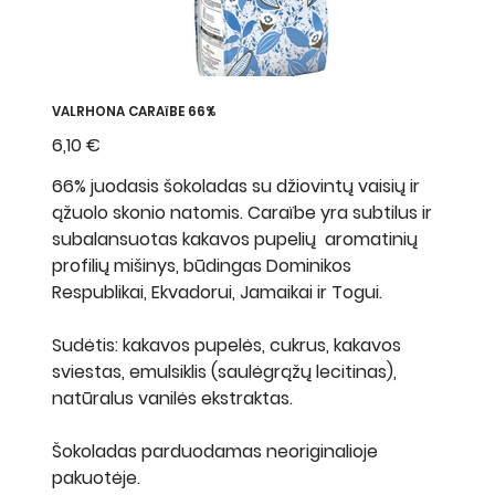
VALRHONA CARAïBE 66%
Kaina
6,10 €
66% juodasis šokoladas su džiovintų vaisių ir
ąžuolo skonio natomis. Caraïbe yra subtilus ir
subalansuotas kakavos pupelių aromatinių
profilių mišinys, būdingas Dominikos
Respublikai, Ekvadorui, Jamaikai ir Togui.
Sudėtis: kakavos pupelės, cukrus, kakavos
sviestas, emulsiklis (saulėgrąžų lecitinas),
natūralus vanilės ekstraktas.
Šokoladas parduodamas neoriginalioje
pakuotėje.