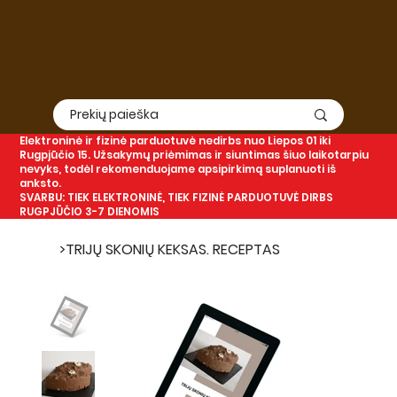
Elektroninė
ir
fizinė
parduotuvė nedirbs nuo Liepos 01 iki
Rugpjūčio 15. Užsakymų priėmimas ir siuntimas šiuo laikotarpiu
nevyks, todėl rekomenduojame apsipirkimą suplanuoti iš
anksto.
SVARBU: TIEK ELEKTRONINĖ, TIEK FIZINĖ PARDUOTUVĖ DIRBS
RUGPJŪČIO 3-7 DIENOMIS
>
TRIJŲ SKONIŲ KEKSAS. RECEPTAS