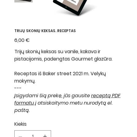
TRIJŲ SKONIŲ KEKSAS. RECEPTAS
Kaina
6,00 €
Trijų skonių keksas su vanile, kakava ir
pistacijomis, padengtas Gourmet glazūra.
Receptas iš Baker street 2021 m. Velykų
mokymų.
---
Įsigydami šią prekę, jūs gausite
receptą PDF
formatu
į atsiskaitymo metu nurodytą el.
paštą.
Kiekis