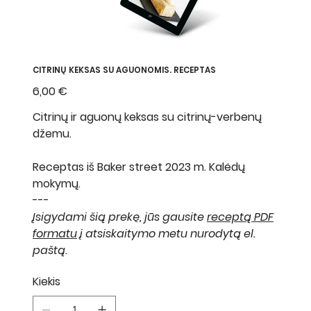
CITRINŲ KEKSAS SU AGUONOMIS. RECEPTAS
Kaina
6,00 €
Citrinų ir aguonų keksas su citrinų-verbenų
džemu.
Receptas iš Baker street 2023 m. Kalėdų
mokymų.
---
Įsigydami šią prekę, jūs gausite
receptą PDF
formatu
į atsiskaitymo metu nurodytą el.
paštą.
Kiekis