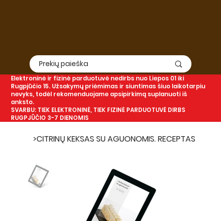
Elektroninė
ir
fizinė
parduotuvė nedirbs nuo Liepos 01 iki
Rugpjūčio 15. Užsakymų priėmimas ir siuntimas šiuo laikotarpiu
nevyks, todėl rekomenduojame apsipirkimą suplanuoti iš
anksto.
SVARBU: TIEK ELEKTRONINĖ, TIEK FIZINĖ PARDUOTUVĖ DIRBS
RUGPJŪČIO 3-7 DIENOMIS
>
CITRINŲ KEKSAS SU AGUONOMIS. RECEPTAS