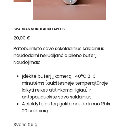
SPAUDAS ŠOKOLADUI LAPELIS
Kaina
20,00 €
Patobulinkite savo šokoladinius saldainius
naudodami nerūdijančio plieno buferį.
Naudojimas:
Įdėkite buferį į kamerą -40°C 2–3
minutėms (aukštesnėje temperqtūroje
laikyti reikės atitinkamai ilgiau) ir
antspauduokite savo saldainius.
Atšaldytą buferį galite naudoti nuo 15 iki
20 saldainių.
Svoris 65 g