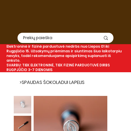
Elektroninė
ir
fizinė
parduotuvė nedirbs nuo Liepos 01 iki
Rugpjūčio 15. Užsakymų priėmimas ir siuntimas šiuo laikotarpiu
nevyks, todėl rekomenduojame apsipirkimą suplanuoti iš
anksto.
SVARBU: TIEK ELEKTRONINĖ, TIEK FIZINĖ PARDUOTUVĖ DIRBS
RUGPJŪČIO 3-7 DIENOMIS
>
SPAUDAS ŠOKOLADUI LAPELIS