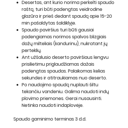
Desertas, ant kurio norima perkelti spaudo
raštą, turi būti padengtas veidrodine
glazūra ir prieš dedant spaudą apie 15-20
min pašaldytas šaldiklyje.
Spaudo paviršius turi būti gausiai
padengiamas norimos spalvos blizgiais
dažų milteliais (kandurinu), nukratant jų
perteklių.
Ant užšalusio deserto paviršiaus lengvu
prisilietimu priglaudžiamas dažais
padengtas spaudas. Palaikomas kelias
sekundes ir atitraukiamas nuo deserto.
Po naudojimo spaudą nuplauti šiltu
tekančiu vandeniu. Galima naudoti indų
plovimo priemones. Gerai nusausinti.
Netinka naudoti indaplovėje.
Spaudo gaminimo terminas 3 d.d.