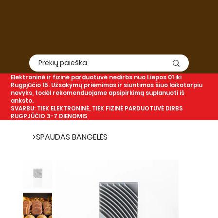
Elektroninė
ir
fizinė
parduotuvė nedirbs nuo Liepos 01 iki
Rugpjūčio 15. Užsakymų priėmimas ir siuntimas šiuo laikotarpiu
nevyks, todėl rekomenduojame apsipirkimą suplanuoti iš
anksto.
SVARBU: TIEK ELEKTRONINĖ, TIEK FIZINĖ PARDUOTUVĖ DIRBS
RUGPJŪČIO 3-7 DIENOMIS
>
SPAUDAS BANGELĖS