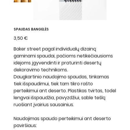
SPAUDAS BANGELĖS
Kaina
3,50 €
Baker street pagal individualų dizainą
gaminami spaudai, pačioms netikėčiausioms
idėjoms įgyvendinti ir praturinti desertų
dekoravimo technikoms.
Daugkartinio naudojimo spaudas, tinkamas
tiek išspaudimui, tiek tam tikro rašto
perteikimui ant deserto. Plastikas tvirtas, todėl
lengvai išspaudžia, pavyzdžiui, sable tešlą
ruošiant įvairius sausainius.
Naudojimas spaudo perteikimui ant deserto
paviršiaus: