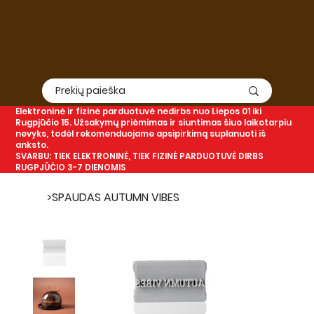
Elektroninė
ir
fizinė
parduotuvė nedirbs nuo Liepos 01 iki
Rugpjūčio 15. Užsakymų priėmimas ir siuntimas šiuo laikotarpiu
nevyks, todėl rekomenduojame apsipirkimą suplanuoti iš
anksto.
SVARBU: TIEK ELEKTRONINĖ, TIEK FIZINĖ PARDUOTUVĖ DIRBS
RUGPJŪČIO 3-7 DIENOMIS
>
SPAUDAS AUTUMN VIBES