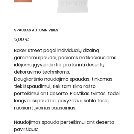
SPAUDAS AUTUMN VIBES
Kaina
5,00 €
Baker street pagal individualų dizainą
gaminami spaudai, pačioms netikėčiausioms
idėjoms įgyvendinti ir praturinti desertų
dekoravimo technikoms.
Daugkartinio naudojimo spaudas, tinkamas
tiek išspaudimui, tiek tam tikro rašto
perteikimui ant deserto. Plastikas tvirtas, todėl
lengvai išspaudžia, pavyzdžiui, sable tešlą
ruošiant įvairius sausainius.
Naudojimas spaudo perteikimui ant deserto
paviršiaus: