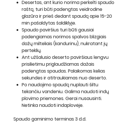
Desertas, ant kurio norima perkelti spaudo
raštą, turi būti padengtas veidrodine
glazūra ir prieš dedant spaudą apie 15-20
min pašaldytas šaldiklyje.
Spaudo paviršius turi būti gausiai
padengiamas norimos spalvos blizgiais
dažų milteliais (kandurinu), nukratant jų
perteklių.
Ant užšalusio deserto paviršiaus lengvu
prisilietimu priglaudžiamas dažais
padengtas spaudas. Palaikomas kelias
sekundes ir atitraukiamas nuo deserto.
Po naudojimo spaudą nuplauti šiltu
tekančiu vandeniu. Galima naudoti indų
plovimo priemones. Gerai nusausinti.
Netinka naudoti indaplovėje.
Spaudo gaminimo terminas 3 d.d.