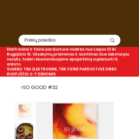
Elektroninė
ir
fizinė
parduotuvė nedirbs nuo Liepos 01 iki
Rugpjūčio 15. Užsakymų priėmimas ir siuntimas šiuo laikotarpiu
nevyks, todėl rekomenduojame apsipirkimą suplanuoti iš
anksto.
SVARBU: TIEK ELEKTRONINĖ, TIEK FIZINĖ PARDUOTUVĖ DIRBS
RUGPJŪČIO 3-7 DIENOMIS
>
SO GOOD #32