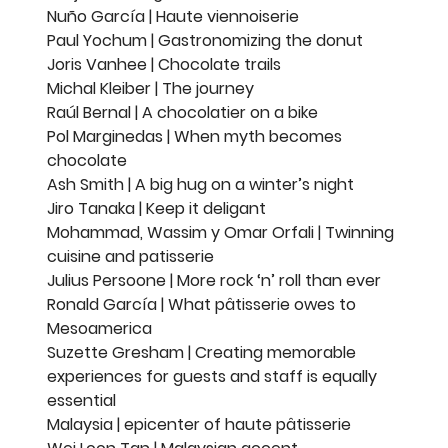
Nuño García | Haute viennoiserie
Paul Yochum | Gastronomizing the donut
Joris Vanhee | Chocolate trails
Michal Kleiber | The journey
Raúl Bernal | A chocolatier on a bike
Pol Marginedas | When myth becomes
chocolate
Ash Smith | A big hug on a winter’s night
Jiro Tanaka | Keep it deligant
Mohammad, Wassim y Omar Orfali | Twinning
cuisine and patisserie
Julius Persoone | More rock ‘n’ roll than ever
Ronald García | What pâtisserie owes to
Mesoamerica
Suzette Gresham | Creating memorable
experiences for guests and staff is equally
essential
Malaysia | epicenter of haute pâtisserie