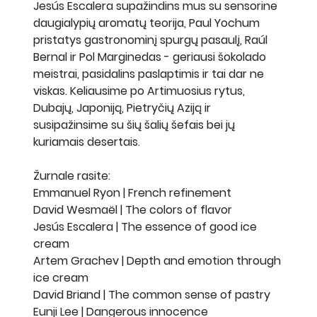
Jesús Escalera supažindins mus su sensorine
daugialypių aromatų teorija, Paul Yochum
pristatys gastronominį spurgų pasaulį, Raúl
Bernal ir Pol Marginedas - geriausi šokolado
meistrai, pasidalins paslaptimis ir tai dar ne
viskas. Keliausime po Artimuosius rytus,
Dubajų, Japoniją, Pietryčių Aziją ir
susipažinsime su šių šalių šefais bei jų
kuriamais desertais.
Žurnale rasite:
Emmanuel Ryon | French refinement
David Wesmaël | The colors of flavor
Jesús Escalera | The essence of good ice
cream
Artem Grachev | Depth and emotion through
ice cream
David Briand | The common sense of pastry
Eunji Lee | Dangerous innocence