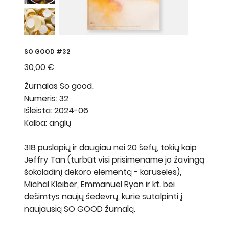
SO GOOD #32
Kaina
30,00 €
Žurnalas So good.
Numeris: 32
Išleista: 2024-06
Kalba: anglų
318 puslapių ir daugiau nei 20 šefų, tokių kaip
Jeffry Tan (turbūt visi prisimename jo žavingą
šokoladinį dekoro elementą - karuseles),
Michal Kleiber, Emmanuel Ryon ir kt. bei
dešimtys naujų šedevrų, kurie sutalpinti į
naujausią SO GOOD žurnalą.