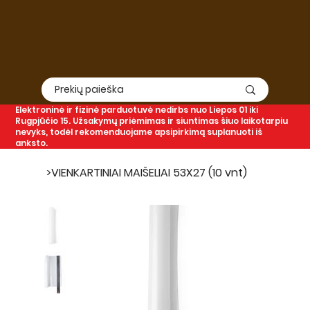
Elektroninė
ir
fizinė
parduotuvė nedirbs nuo Liepos 01 iki
Rugpjūčio 15. Užsakymų priėmimas ir siuntimas šiuo laikotarpiu
nevyks, todėl rekomenduojame apsipirkimą suplanuoti iš
anksto.
>
VIENKARTINIAI MAIŠELIAI 53X27 (10 vnt)