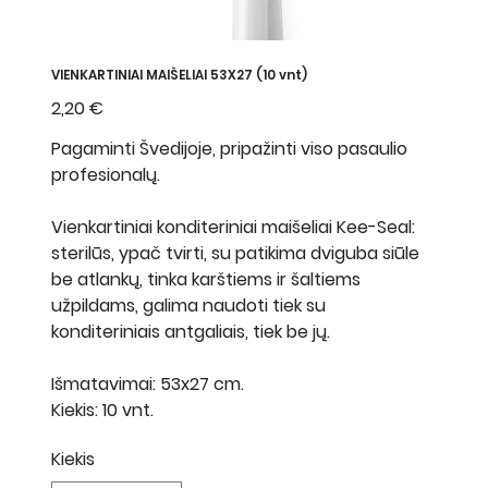
VIENKARTINIAI MAIŠELIAI 53X27 (10 vnt)
Kaina
2,20 €
Pagaminti Švedijoje, pripažinti viso pasaulio
profesionalų.
Vienkartiniai konditeriniai maišeliai Kee-Seal:
sterilūs, ypač tvirti, su patikima dviguba siūle
be atlankų, tinka karštiems ir šaltiems
užpildams, galima naudoti tiek su
konditeriniais antgaliais, tiek be jų.
Išmatavimai: 53x27 cm.
Kiekis: 10 vnt.
Kiekis