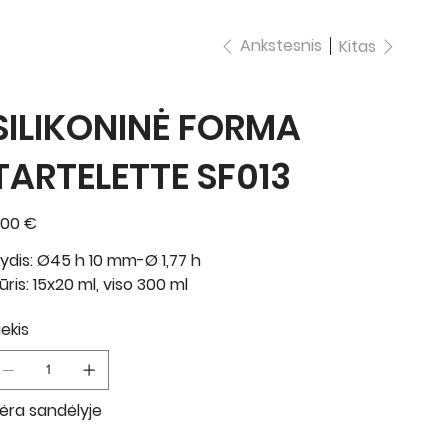
Ankstesnis
Kitas
SILIKONINĖ FORMA
TARTELETTE SF013
ina
1,00 €
ydis: Ø45 h 10 mm-Ø 1,77 h
ūris: 15x20 ml, viso 300 ml
iekis
ėra sandėlyje