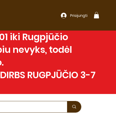
Prisijungti
1 iki Rugpjūčio
iu nevyks, todėl
.
 DIRBS RUGPJŪČIO 3-7