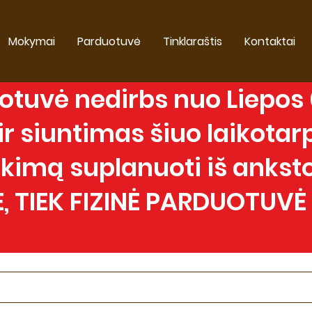
Mokymai
Parduotuvė
Tinklaraštis
Kontaktai
tuvė nedirbs nuo Liepos 0
 siuntimas šiuo laikotarp
imą suplanuoti iš anksto
, TIEK FIZINĖ PARDUOTUVĖ