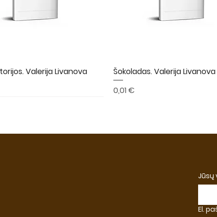
torijos. Valerija Livanova
Greita peržiūra
Šokoladas. Valerija Livanova
Greita peržiūra
Kaina
0,01 €
A
NAUJIENA
NAUJIENA
Jūsų
El. p