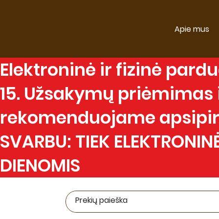
Apie mus
Elektroninė
ir
fizinė
parduo
15. Užsakymų priėmimas ir
rekomenduojame apsipirk
SVARBU: TIEK ELEKTRONINĖ
DIENOMIS