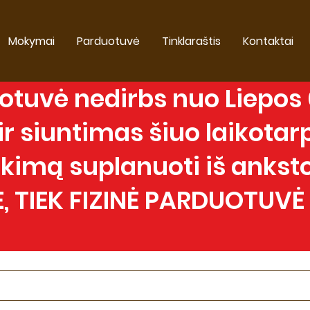
Mokymai
Parduotuvė
Tinklaraštis
Kontaktai
tuvė nedirbs nuo Liepos 0
 siuntimas šiuo laikotarp
imą suplanuoti iš anksto
, TIEK FIZINĖ PARDUOTUVĖ