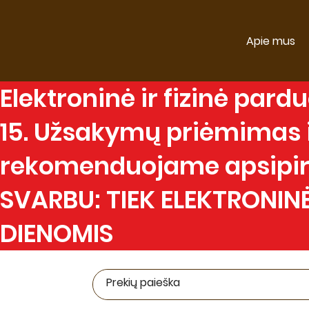
Apie mus
Elektroninė
ir
fizinė
parduo
15. Užsakymų priėmimas ir
rekomenduojame apsipirk
SVARBU: TIEK ELEKTRONINĖ
DIENOMIS