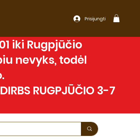
Prisijungti
1 iki Rugpjūčio
iu nevyks, todėl
.
 DIRBS RUGPJŪČIO 3-7