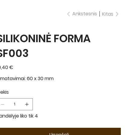
Ankstesnis
Kitas
SILIKONINĖ FORMA
SF003
ina
0,40 €
šmatavimai: 60 x 30 mm
iekis
andėlyje liko tik 4
Į krepšelį