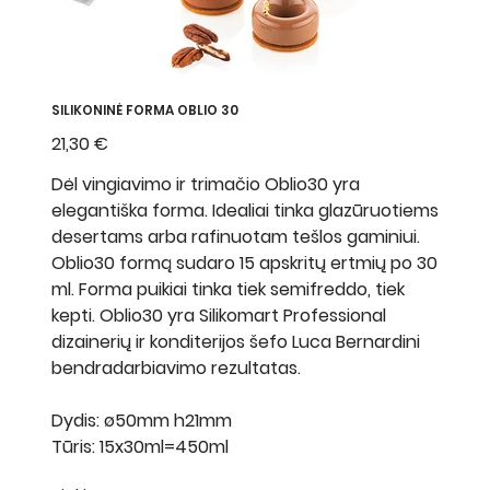
SILIKONINĖ FORMA OBLIO 30
Kaina
21,30 €
Dėl vingiavimo ir trimačio Oblio30 yra
elegantiška forma. Idealiai tinka glazūruotiems
desertams arba rafinuotam tešlos gaminiui.
Oblio30 formą sudaro 15 apskritų ertmių po 30
ml. Forma puikiai tinka tiek semifreddo, tiek
kepti. Oblio30 yra Silikomart Professional
dizainerių ir konditerijos šefo Luca Bernardini
bendradarbiavimo rezultatas.
Dydis: ø50mm h21mm
Tūris: 15x30ml=450ml