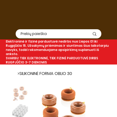
Elektroninė
ir
fizinė
parduotuvė nedirbs nuo Liepos 01 iki
Rugpjūčio 15. Užsakymų priėmimas ir siuntimas šiuo laikotarpiu
nevyks, todėl rekomenduojame apsipirkimą suplanuoti iš
anksto.
SVARBU: TIEK ELEKTRONINĖ, TIEK FIZINĖ PARDUOTUVĖ DIRBS
RUGPJŪČIO 3-7 DIENOMIS
>
SILIKONINĖ FORMA OBLIO 30