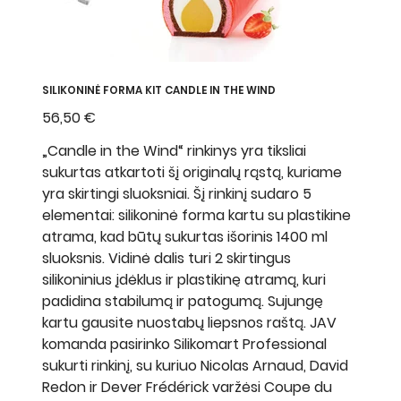
SILIKONINĖ FORMA KIT CANDLE IN THE WIND
Kaina
56,50 €
„Candle in the Wind“ rinkinys yra tiksliai
sukurtas atkartoti šį originalų rąstą, kuriame
yra skirtingi sluoksniai. Šį rinkinį sudaro 5
elementai: silikoninė forma kartu su plastikine
atrama, kad būtų sukurtas išorinis 1400 ml
sluoksnis. Vidinė dalis turi 2 skirtingus
silikoninius įdėklus ir plastikinę atramą, kuri
padidina stabilumą ir patogumą. Sujungę
kartu gausite nuostabų liepsnos raštą. JAV
komanda pasirinko Silikomart Professional
sukurti rinkinį, su kuriuo Nicolas Arnaud, David
Redon ir Dever Frédérick varžėsi Coupe du