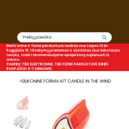
Elektroninė
ir
fizinė
parduotuvė nedirbs nuo Liepos 01 iki
Rugpjūčio 15. Užsakymų priėmimas ir siuntimas šiuo laikotarpiu
nevyks, todėl rekomenduojame apsipirkimą suplanuoti iš
anksto.
SVARBU: TIEK ELEKTRONINĖ, TIEK FIZINĖ PARDUOTUVĖ DIRBS
RUGPJŪČIO 3-7 DIENOMIS
>
SILIKONINĖ FORMA KIT CANDLE IN THE WIND