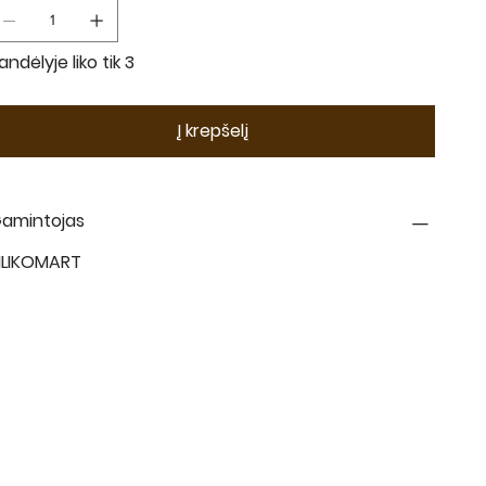
andėlyje liko tik 3
Į krepšelį
amintojas
ILIKOMART