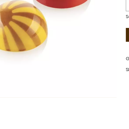
S
G
S