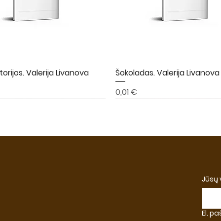
torijos. Valerija Livanova
Greita peržiūra
Šokoladas. Valerija Livanova
Greita peržiūra
Kaina
0,01 €
A
NAUJIENA
NAUJIENA
Jūsų
El. p