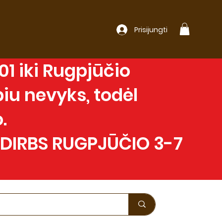
Prisijungti
1 iki Rugpjūčio
iu nevyks, todėl
.
 DIRBS RUGPJŪČIO 3-7