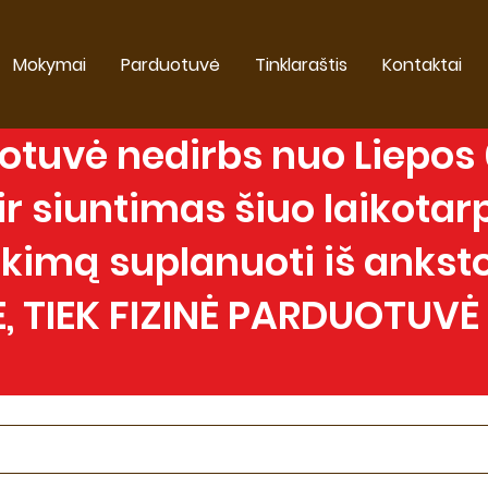
Mokymai
Parduotuvė
Tinklaraštis
Kontaktai
tuvė nedirbs nuo Liepos 0
 siuntimas šiuo laikotarp
imą suplanuoti iš anksto
, TIEK FIZINĖ PARDUOTUVĖ