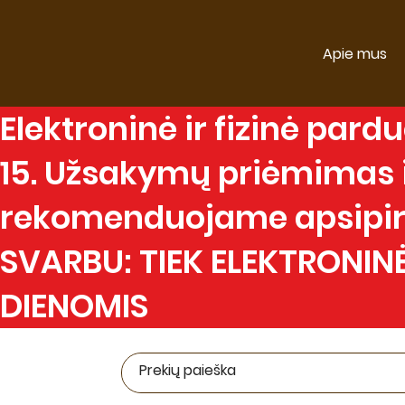
Apie mus
Elektroninė
ir
fizinė
parduo
15. Užsakymų priėmimas ir
rekomenduojame apsipirk
SVARBU: TIEK ELEKTRONINĖ
DIENOMIS