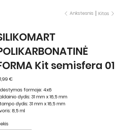
Ankstesnis
Kitas
SILIKOMART
POLIKARBONATINĖ
FORMA Kit semisfera 01
ina
1,99 €
šdėstymas formoje: 4x6
aldainio dydis: 31 mm x 16,5 mm
tampo dydis: 31 mm x 16,5 mm
voris: 8,5 ml
iekis