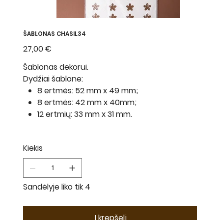
ŠABLONAS CHASIL34
Kaina
27,00 €
Šablonas dekorui.
Dydžiai šablone:
8 ertmės: 52 mm x 49 mm;
8 ertmės: 42 mm x 40mm;
12 ertmių: 33 mm x 31 mm.
Kiekis
Sandėlyje liko tik 4
Į krepšelį