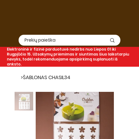
Elektroninė
ir
fizinė
parduotuvė nedirbs nuo Liepos 01 iki
Rugpjūčio 15. Užsakymų priėmimas ir siuntimas šiuo laikotarpiu
nevyks, todėl rekomenduojame apsipirkimą suplanuoti iš
anksto.
>
ŠABLONAS CHASIL34