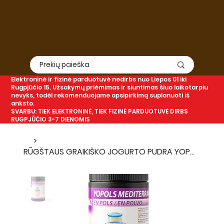
Elektroninė
ir
fizinė
parduotuvė nedirbs nuo Liepos 01 iki
Rugpjūčio 15. Užsakymų priėmimas ir siuntimas šiuo laikotarpiu
nevyks, todėl rekomenduojame apsipirkimą suplanuoti iš
anksto.
SVARBU: TIEK ELEKTRONINĖ, TIEK FIZINĖ PARDUOTUVĖ DIRBS
RUGPJŪČIO 3-7 DIENOMIS
>
RŪGŠTAUS GRAIKIŠKO JOGURTO PUDRA YOPOLS