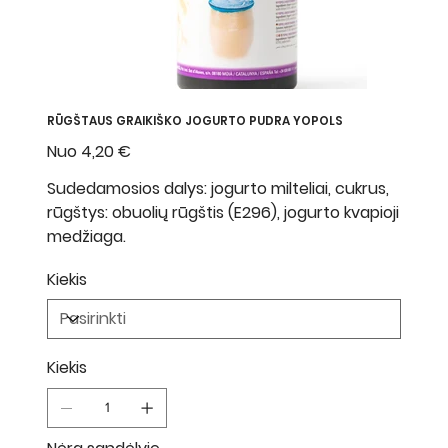
RŪGŠTAUS GRAIKIŠKO JOGURTO PUDRA YOPOLS
Nuo
Kaina
4,20 €
Sudedamosios dalys: jogurto milteliai, cukrus,
rūgštys: obuolių rūgštis (E296), jogurto kvapioji
medžiaga.
Kiekis
Kiekis