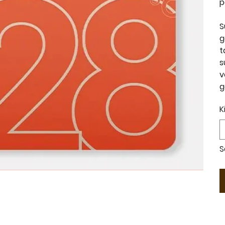
p
S
g
t
s
v
g
K
S