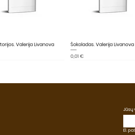
torijos. Valerija Livanova
Greita peržiūra
Šokoladas. Valerija Livanova
Greita peržiūra
Kaina
0,01 €
A
NAUJIENA
NAUJIENA
Jūsų
El. p