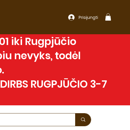
Prisijungti
1 iki Rugpjūčio
iu nevyks, todėl
.
 DIRBS RUGPJŪČIO 3-7