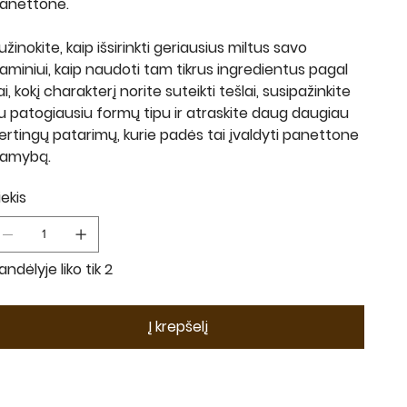
anettone.
užinokite, kaip išsirinkti geriausius miltus savo
aminiui, kaip naudoti tam tikrus ingredientus pagal
ai, kokį charakterį norite suteikti tešlai, susipažinkite
u patogiausiu formų tipu ir atraskite daug daugiau
ertingų patarimų, kurie padės tai įvaldyti panettone
amybą.
iekis
andėlyje liko tik 2
Į krepšelį