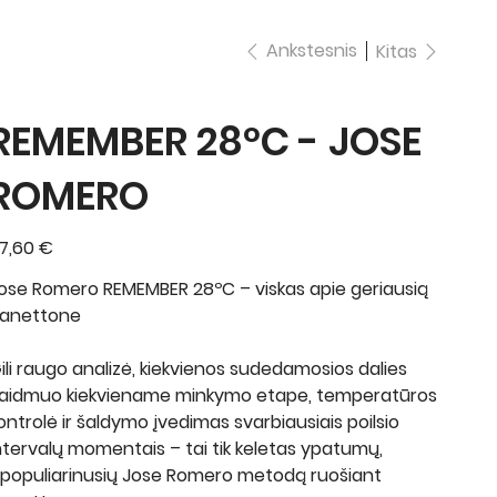
Ankstesnis
Kitas
REMEMBER 28ºC - JOSE
ROMERO
ina
7,60 €
ose Romero REMEMBER 28ºC – viskas apie geriausią
anettone
ili raugo analizė, kiekvienos sudedamosios dalies
aidmuo kiekviename minkymo etape, temperatūros
ontrolė ir šaldymo įvedimas svarbiausiais poilsio
ntervalų momentais – tai tik keletas ypatumų,
špopuliarinusių Jose Romero metodą ruošiant