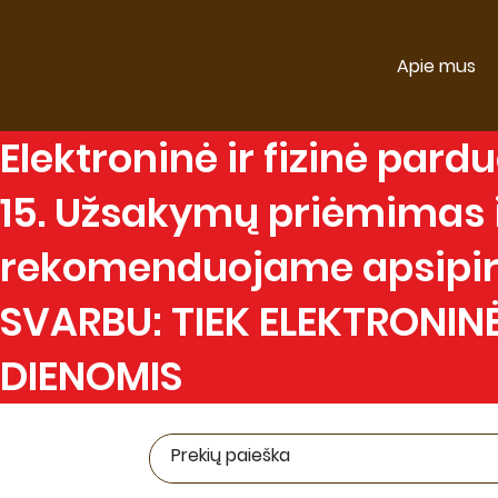
Apie mus
Elektroninė
ir
fizinė
parduo
15. Užsakymų priėmimas ir
rekomenduojame apsipirk
SVARBU: TIEK ELEKTRONINĖ
DIENOMIS