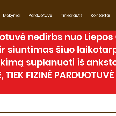
Mokymai
Parduotuvė
Tinklaraštis
Kontaktai
tuvė nedirbs nuo Liepos 0
 siuntimas šiuo laikotarp
imą suplanuoti iš anksto
, TIEK FIZINĖ PARDUOTUVĖ