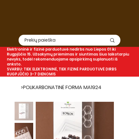
Elektroninė
ir
fizinė
parduotuvė nedirbs nuo Liepos 01 iki
Rugpjūčio 15. Užsakymų priėmimas ir siuntimas šiuo laikotarpiu
nevyks, todėl rekomenduojame apsipirkimą suplanuoti iš
anksto.
SVARBU: TIEK ELEKTRONINĖ, TIEK FIZINĖ PARDUOTUVĖ DIRBS
RUGPJŪČIO 3-7 DIENOMIS
>
POLIKARBONATINĖ FORMA MA1924