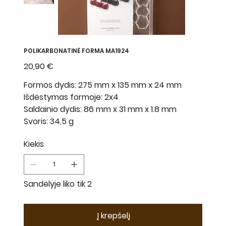
POLIKARBONATINĖ FORMA MA1924
Kaina
20,90 €
Formos dydis: 275 mm x 135 mm x 24 mm
Išdėstymas formoje: 2x4
Saldainio dydis: 86 mm x 31 mm x 1.8 mm
Svoris: 34,5 g
Kiekis
Sandėlyje liko tik 2
Į krepšelį