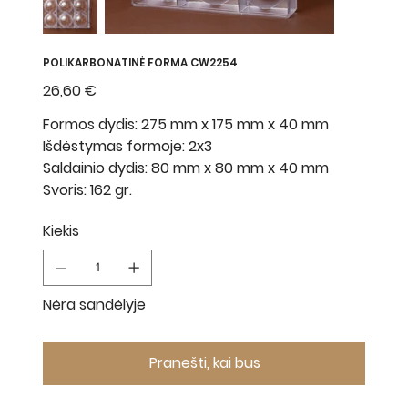
POLIKARBONATINĖ FORMA CW2254
Kaina
26,60 €
Formos dydis: 275 mm x 175 mm x 40 mm
Išdėstymas formoje: 2x3
Saldainio dydis: 80 mm x 80 mm x 40 mm
Svoris: 162 gr.
Kiekis
Nėra sandėlyje
Pranešti, kai bus