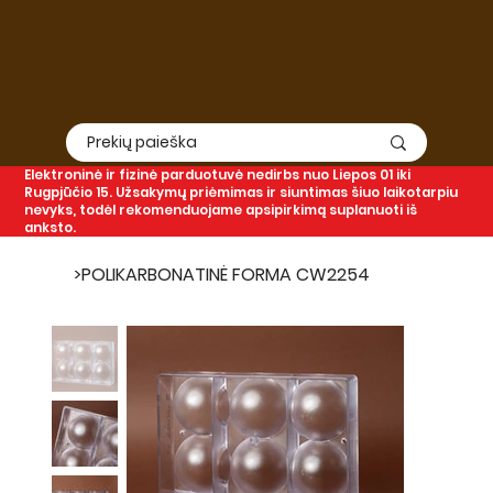
Elektroninė
ir
fizinė
parduotuvė nedirbs nuo Liepos 01 iki
Rugpjūčio 15. Užsakymų priėmimas ir siuntimas šiuo laikotarpiu
nevyks, todėl rekomenduojame apsipirkimą suplanuoti iš
anksto.
>
POLIKARBONATINĖ FORMA CW2254