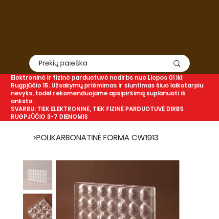
Elektroninė
ir
fizinė
parduotuvė nedirbs nuo Liepos 01 iki
Rugpjūčio 15. Užsakymų priėmimas ir siuntimas šiuo laikotarpiu
nevyks, todėl rekomenduojame apsipirkimą suplanuoti iš
anksto.
SVARBU: TIEK ELEKTRONINĖ, TIEK FIZINĖ PARDUOTUVĖ DIRBS
RUGPJŪČIO 3-7 DIENOMIS
>
POLIKARBONATINĖ FORMA CW1913