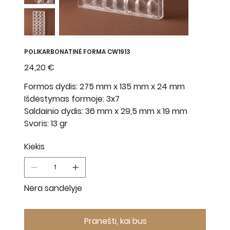
POLIKARBONATINĖ FORMA CW1913
Kaina
24,20 €
Formos dydis: 275 mm x 135 mm x 24 mm
Išdėstymas formoje: 3x7
Saldainio dydis: 36 mm x 29,5 mm x 19 mm
Svoris: 13 gr
Kiekis
Nėra sandėlyje
Pranešti, kai bus