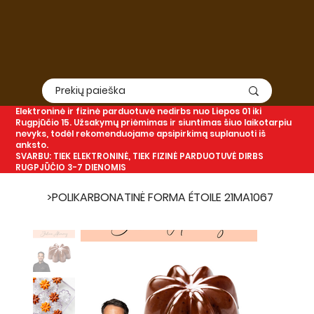
Elektroninė
ir
fizinė
parduotuvė nedirbs nuo Liepos 01 iki
Rugpjūčio 15. Užsakymų priėmimas ir siuntimas šiuo laikotarpiu
nevyks, todėl rekomenduojame apsipirkimą suplanuoti iš
anksto.
SVARBU: TIEK ELEKTRONINĖ, TIEK FIZINĖ PARDUOTUVĖ DIRBS
RUGPJŪČIO 3-7 DIENOMIS
>
POLIKARBONATINĖ FORMA ÉTOILE 21MA1067