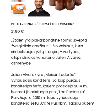
POLIKARBONATINĖ FORMA ÉTOILE 21MA1067
Kaina
21,90 €
„Étoile“ yra polikarbonatinė forma įkvėpta
žvaigždinio anyžiaus – šio vaisiaus, kuris
simbolizuoja ryžtą ir drąsą – vertybes,
atspindinčias konditerio Julien Alvarez
asmenybę.
Julien Alvarez yra „Maison Ladurée“
vyriausiasis konditeris. Jo, kaip puikaus
konditerijos šefo, karjera prasidėjo 2014 m.,
kuomet jis prisijungė prie „The Peninsula“
Paryžiuje, o 2016 m. tapo vyriausiuoju
konditerio šefu „Café Pushkin“. Tačiau būtent