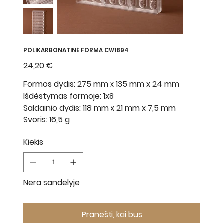
POLIKARBONATINĖ FORMA CW1894
Kaina
24,20 €
Formos dydis: 275 mm x 135 mm x 24 mm
Išdėstymas formoje: 1x8
Saldainio dydis: 118 mm x 21 mm x 7,5 mm
Svoris: 16,5 g
Kiekis
Nėra sandėlyje
Pranešti, kai bus