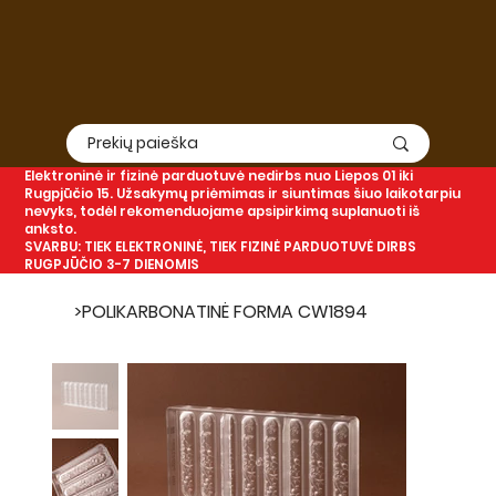
Elektroninė
ir
fizinė
parduotuvė nedirbs nuo Liepos 01 iki
Rugpjūčio 15. Užsakymų priėmimas ir siuntimas šiuo laikotarpiu
nevyks, todėl rekomenduojame apsipirkimą suplanuoti iš
anksto.
SVARBU: TIEK ELEKTRONINĖ, TIEK FIZINĖ PARDUOTUVĖ DIRBS
RUGPJŪČIO 3-7 DIENOMIS
>
POLIKARBONATINĖ FORMA CW1894