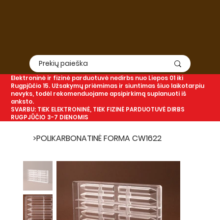
Elektroninė
ir
fizinė
parduotuvė nedirbs nuo Liepos 01 iki
Rugpjūčio 15. Užsakymų priėmimas ir siuntimas šiuo laikotarpiu
nevyks, todėl rekomenduojame apsipirkimą suplanuoti iš
anksto.
SVARBU: TIEK ELEKTRONINĖ, TIEK FIZINĖ PARDUOTUVĖ DIRBS
RUGPJŪČIO 3-7 DIENOMIS
>
POLIKARBONATINĖ FORMA CW1622