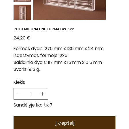
POLIKARBONATINĖ FORMA CW1622
Kaina
24,20 €
Formos dydis: 275 mm x 135 mm x 24 mm
Išdėstymas formoje: 2x5
Saldainio dydis: 117 mm x 15 mm x 6.5 mm
Svoris: 9.5 g.
Kiekis
Sandėlyje liko tik 7
Į krepšelį