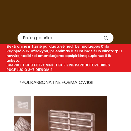
Elektroninė
ir
fizinė
parduotuvė nedirbs nuo Liepos 01 iki
Rugpjūčio 15. Užsakymų priėmimas ir siuntimas šiuo laikotarpiu
nevyks, todėl rekomenduojame apsipirkimą suplanuoti iš
anksto.
SVARBU: TIEK ELEKTRONINĖ, TIEK FIZINĖ PARDUOTUVĖ DIRBS
RUGPJŪČIO 3-7 DIENOMIS
>
POLIKARBONATINĖ FORMA CW1611