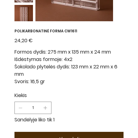
POLIKARBONATINĖ FORMA CW1611
Kaina
24,20 €
Formos dydis: 275 mm x 135 mm x 24 mm
Išdėstymas formoje: 4x2
Šokolado plytelės dydis: 123 mm x 22 mm x 6
mm
Svoris: 16,5 gr
Kiekis
Sandėlyje liko tik 1