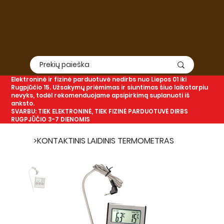
Elektroninė
ir
fizinė
parduotuvė nedirbs nuo Liepos 01 iki
Rugpjūčio 15. Užsakymų priėmimas ir siuntimas šiuo laikotarpiu
nevyks, todėl rekomenduojame apsipirkimą suplanuoti iš
anksto.
SVARBU: TIEK ELEKTRONINĖ, TIEK FIZINĖ PARDUOTUVĖ DIRBS
RUGPJŪČIO 3-7 DIENOMIS
>
KONTAKTINIS LAIDINIS TERMOMETRAS