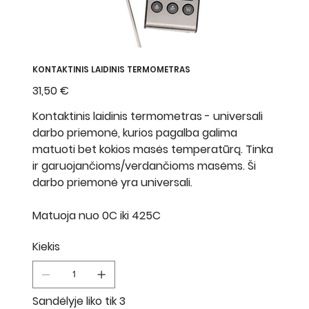
KONTAKTINIS LAIDINIS TERMOMETRAS
Kaina
31,50 €
Kontaktinis laidinis termometras - universali
darbo priemonė, kurios pagalba galima
matuoti bet kokios masės temperatūrą. Tinka
ir garuojančioms/verdančioms masėms. Ši
darbo priemonė yra universali.
Matuoja nuo 0C iki 425C
Kiekis
Sandėlyje liko tik 3