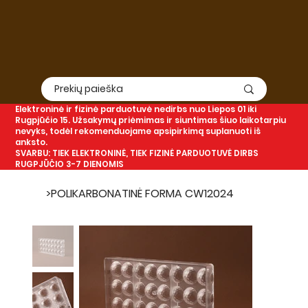
Elektroninė
ir
fizinė
parduotuvė nedirbs nuo Liepos 01 iki
Rugpjūčio 15. Užsakymų priėmimas ir siuntimas šiuo laikotarpiu
nevyks, todėl rekomenduojame apsipirkimą suplanuoti iš
anksto.
SVARBU: TIEK ELEKTRONINĖ, TIEK FIZINĖ PARDUOTUVĖ DIRBS
RUGPJŪČIO 3-7 DIENOMIS
>
POLIKARBONATINĖ FORMA CW12024