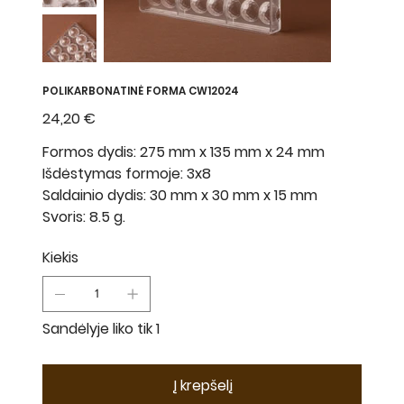
POLIKARBONATINĖ FORMA CW12024
Kaina
24,20 €
Formos dydis: 275 mm x 135 mm x 24 mm
Išdėstymas formoje: 3x8
Saldainio dydis: 30 mm x 30 mm x 15 mm
Svoris: 8.5 g.
Kiekis
Sandėlyje liko tik 1
Į krepšelį